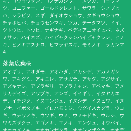
キ、コウヨウザン、コノテガシワ、コメツガ、ゴヨウマ
ツ、コニファー、ゴールドクレスト、サワラ、シノブヒ
バ、シラビソ、スギ、ダイオウショウ、タギョウショウ、
チャボヒバ、チョウセンマキ、ツガ、テーダマツ、ドイ、
ツトウヒ、トウヒ、ナギナギ、ペディアニオイヒバ、ネズ
ミサシ、ハイネズ、ハイビャクシンハイビャクシン、ヒノ
キ、ヒノキアスナロ、ヒマラヤスギ、モミノキ、ラカンマ
キ
落葉広葉樹
アオギリ、アオダモ、アオハダ、アカシデ、アカメガシ
ワ、アキグミ、アキニレ、アサガラ、アサダ、アジサイ、
アズキナシ、アブラギリ、アブラチャン、アベマキ、アメ
リカデイゴ、アワブキ、アンズ、イイギリ、イタヤカエ
デ、イチジク、イヌエンジュ、イヌシデ、イヌビワ、イヌ
ブナ、イボタノキ、イロハモミジ、ウグイスカグラ、ウコ
ギ、ウチワノキ、ウツギ、ウメ、ウメモドキ、ウルシ、ウ
ワミズザクラ、エゴノキ、エノキ、エンジュ、オウバイ、
オオカメノキ、オオカンザクラ、オオシマザクラ、オオデ