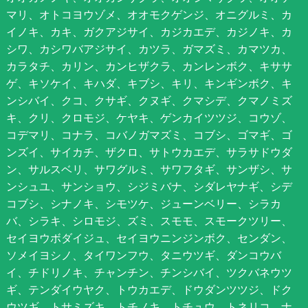
マリ、オトコヨウゾメ、オオモクゲンジ、オニグルミ、カ
イノキ、カキ、ガクアジサイ、カジカエデ、カジノキ、カ
シワ、カシワバアジサイ、カツラ、ガマズミ、カマツカ、
カラタチ、カリン、カンヒザクラ、カンレンボク、キササ
ゲ、キソケイ、キハダ、キブシ、キリ、キンギンボク、キ
ンシバイ、クコ、クサギ、クヌギ、クマシデ、クマノミズ
キ、クリ、クロモジ、ケヤキ、ゲンカイツツジ、コウゾ、
コデマリ、コナラ、コバノガマズミ、コブシ、ゴマギ、ゴ
ンズイ、サイカチ、ザクロ、サトウカエデ、サラサドウダ
ン、サルスベリ、サワグルミ、サワフタギ、サンザシ、サ
ンシュユ、サンショウ、シジミバナ、シダレヤナギ、シデ
コブシ、シナノキ、シモツケ、ジューンベリー、シラカ
バ、シラキ、シロモジ、ズミ、スモモ、スモークツリー、
セイヨウボダイジュ、セイヨウニンジンボク、センダン、
ソメイヨシノ、タイワンフウ、タニウツギ、ダンコウバ
イ、チドリノキ、チャンチン、チンシバイ、ツクバネウツ
ギ、テンダイウヤク、トウカエデ、ドウダンツツジ、ドク
ウツギ、トサミズキ、トチノキ、トチュウ、トネリコ、ナ