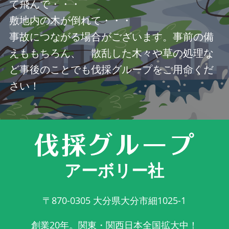
て飛んで・・・
敷地内の木が倒れて・・・
事故につながる場合がございます。事前の備
えももちろん、 散乱した木々や草の処理な
ど事後のことでも伐採グループをご用命くだ
さい！
アーボリー社
〒870-0305
大分県大分市細1025-1
創業20年。関東・関西日本全国拡大中！