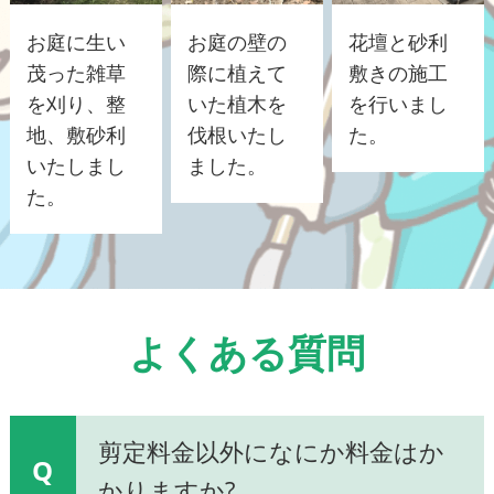
お庭に生い
お庭の壁の
花壇と砂利
茂った雑草
際に植えて
敷きの施工
を刈り、整
いた植木を
を行いまし
地、敷砂利
伐根いたし
た。
いたしまし
ました。
た。
よくある質問
剪定料金以外になにか料金はか
Q
かりますか?