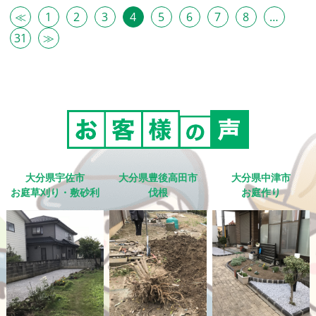
≪
1
2
3
4
5
6
7
8
…
31
≫
大分県宇佐市
大分県豊後高田市
大分県中津市
お庭草刈り・敷砂利
伐根
お庭作り