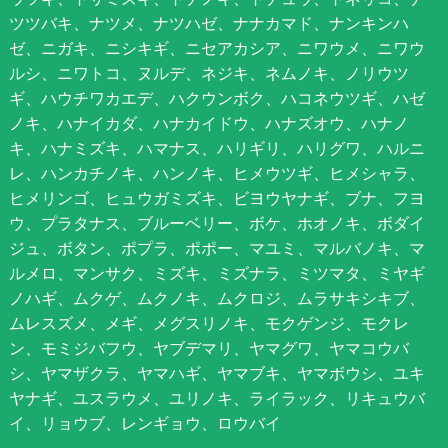
ツツバキ、ナツメ、ナツハゼ、ナナカマド、ナンキンハ
ゼ、ニガキ、ニシキギ、ニセアカシア、ニワウメ、ニワウ
ルシ、ニワトコ、ヌルデ、ネジキ、ネムノキ、ノリウツ
ギ、ハウチワカエデ、ハクウンボク、ハコネウツギ、ハゼ
ノキ、ハナイカダ、ハナカイドウ、ハナズオウ、ハナノ
キ、ハナミズキ、ハマナス、ハリギリ、ハリグワ、ハルニ
レ、ハンカチノキ、ハンノキ、ヒメウツギ、ヒメシャラ、
ヒメリンゴ、ヒュウガミズキ、ビヨウヤナギ、ブナ、フヨ
ウ、プラタナス、ブルーベリー、ボケ、ホオノキ、ボダイ
ジュ、ボタン、ポプラ、ポポー、マユミ、マルバノキ、マ
ルメロ、マンサク、ミズキ、ミズナラ、ミツマタ、ミヤギ
ノハギ、ムクゲ、ムクノキ、ムクロジ、ムラサキシキブ、
ムレスズメ、メギ、メグスリノキ、モクゲンジ、モクレ
ン、モミジバフウ、ヤブデマリ、ヤマグワ、ヤマコウバ
シ、ヤマザクラ、ヤマハギ、ヤマブキ、ヤマボウシ、ユキ
ヤナギ、ユスラウメ、ユリノキ、ライラック、リキュウバ
イ、リョウブ、レンギョウ、ロウバイ