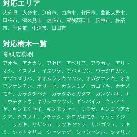
対応エリア
大分県：大分市、別府市、由布市、竹田市、豊後大野市、
臼杵市、津久見市、佐伯市、豊後高田市、国東市、杵築
市、宇佐市、中津市、日田市
対応樹木一覧
常緑広葉樹
アオキ、アカガシ、アセビ、アベリア、アラカシ、アリド
オシ、イスノキ、イヌツゲ、ウバメガシ、ウラジロガシ、
エゾユズリハ、オオムラサキツツジ、オガタマノキ、オタ
フクナンテン、オリーブ、カクレミノ、カゴノキ、カナメ
モチ、カラタチバナ、カラタネオガタマ、カンツバキ、キ
ョウチクトウ、キリシマツツジ、ギンバイカ、キンメツ
ゲ、キンモクセイ、ギンモクセイ、ミモザ、ギンヨウアカ
シア、クスノキ、クチナシ、クロガネモチ、ゲッケイジ
ュ、サカキ、サザンカ、サツキツツジ、サンゴジュ、シキ
ミ、シマトネリコ、シャクナゲ、シャシャンポ、シャリン