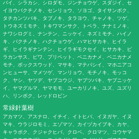
バイ、シラカシ、シロダモ、ジンチョウゲ、スダジイ、セ
イヨウバクチノキ、センリョウ、ソヨゴ、タイサンボク、
タチカンツバキ、タブノキ、タラヨウ、チャノキ、ツゲ、
トウネズミモチ、トキワマンサク、トベラ、ナナミノキ、
ナワシログミ、ナンテン、ニッケイ、ネズミモチ、ハイノ
キ、バクチノキ、ハクチョウゲ、ハマヒサカキ、ヒイラ
ギ、ヒイラギナンテン、ヒイラギモクセイ、ヒサカキ、ピ
ラカンサス、ビワ、プリペット、ベニカナメ、ベニカナメ
モチ、ボックスウッド、マサキ、マテバシイ、マホニアコ
ンヒューサ、マメツゲ、マンリョウ、モチノキ、モッコ
ク、ヤシ、ヤツデ、ヤブコウジ、ヤブツバキ、ヤブニッケ
イ、ヤマグルマ、ヤマモモ、ユーカリノキ、ユズ、ユズリ
ハ、リンボク、レッドロビン
常緑針葉樹
アカマツ、アスナロ、イチイ、イトヒバ、イヌガヤ、イヌ
マキ、ウラジロモミ、エゾマツ、カイヅカイブキ、カヤ、
キャラボク、クジャクヒバ、クロベ、クロマツ、コウヤマ