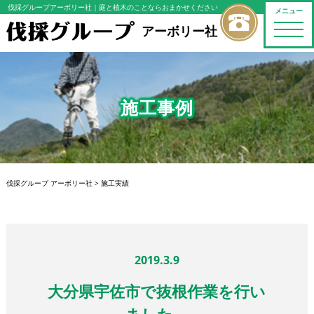
伐採グループアーボリー社
｜庭と植木のことならおまかせください
メニュー
toggle
アーボリー社
naviga
施工事例
伐採グループ アーボリー社
>
施工実績
2019.3.9
大分県宇佐市で抜根作業を行い