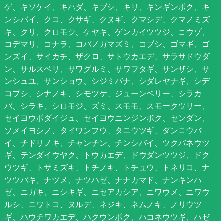
ゲ、キソケイ、キハダ、キブシ、キリ、キンギンボク、キ
ンシバイ、クコ、クサギ、クヌギ、クマシデ、クマノミズ
キ、クリ、クロモジ、ケヤキ、ゲンカイツツジ、コウゾ、
コデマリ、コナラ、コバノガマズミ、コブシ、ゴマギ、ゴ
ンズイ、サイカチ、ザクロ、サトウカエデ、サラサドウダ
ン、サルスベリ、サワグルミ、サワフタギ、サンザシ、サ
ンシュユ、サンショウ、シジミバナ、シダレヤナギ、シデ
コブシ、シナノキ、シモツケ、ジューンベリー、シラカ
バ、シラキ、シロモジ、ズミ、スモモ、スモークツリー、
セイヨウボダイジュ、セイヨウニンジンボク、センダン、
ソメイヨシノ、タイワンフウ、タニウツギ、ダンコウバ
イ、チドリノキ、チャンチン、チンシバイ、ツクバネウツ
ギ、テンダイウヤク、トウカエデ、ドウダンツツジ、ドク
ウツギ、トサミズキ、トチノキ、トチュウ、トネリコ、ナ
ツツバキ、ナツメ、ナツハゼ、ナナカマド、ナンキンハ
ゼ、ニガキ、ニシキギ、ニセアカシア、ニワウメ、ニワウ
ルシ、ニワトコ、ヌルデ、ネジキ、ネムノキ、ノリウツ
ギ、ハウチワカエデ、ハクウンボク、ハコネウツギ、ハゼ