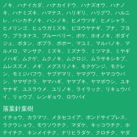
ノキ、ハナイカダ、ハナカイドウ、ハナズオウ、ハナノ
キ、ハナミズキ、ハマナス、ハリギリ、ハリグワ、ハルニ
レ、ハンカチノキ、ハンノキ、ヒメウツギ、ヒメシャラ、
ヒメリンゴ、ヒュウガミズキ、ビヨウヤナギ、ブナ、フヨ
ウ、プラタナス、ブルーベリー、ボケ、ホオノキ、ボダイ
ジュ、ボタン、ポプラ、ポポー、マユミ、マルバノキ、マ
ルメロ、マンサク、ミズキ、ミズナラ、ミツマタ、ミヤギ
ノハギ、ムクゲ、ムクノキ、ムクロジ、ムラサキシキブ、
ムレスズメ、メギ、メグスリノキ、モクゲンジ、モクレ
ン、モミジバフウ、ヤブデマリ、ヤマグワ、ヤマコウバ
シ、ヤマザクラ、ヤマハギ、ヤマブキ、ヤマボウシ、ユキ
ヤナギ、ユスラウメ、ユリノキ、ライラック、リキュウバ
イ、リョウブ、レンギョウ、ロウバイ
落葉針葉樹
イチョウ、カラマツ、メタセコイア、ポンドサイプレス、
ラクウショウ、モウソウチク、マダケ、キッコウチク、ホ
テイチク、キンメイチク、ナリヒラダケ、クロチク、ヤダ