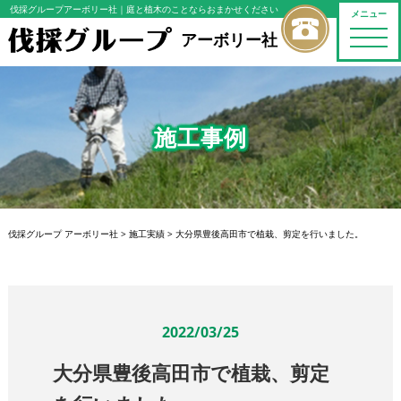
伐採グループアーボリー社
｜庭と植木のことならおまかせください
メニュー
toggle
アーボリー社
naviga
施工事例
伐採グループ アーボリー社
>
施工実績
>
大分県豊後高田市で植栽、剪定を行いました。
2022/03/25
大分県豊後高田市で植栽、剪定