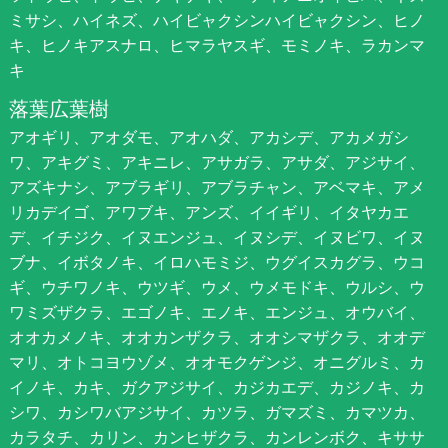
ミサシ、ハイネズ、ハイビャクシンハイビャクシン、ヒノ
キ、ヒノキアスナロ、ヒマラヤスギ、モミノキ、ラカンマ
キ
落葉広葉樹
アオギリ、アオダモ、アオハダ、アカシデ、アカメガシ
ワ、アキグミ、アキニレ、アサガラ、アサダ、アジサイ、
アズキナシ、アブラギリ、アブラチャン、アベマキ、アメ
リカデイゴ、アワブキ、アンズ、イイギリ、イタヤカエ
デ、イチジク、イヌエンジュ、イヌシデ、イヌビワ、イヌ
ブナ、イボタノキ、イロハモミジ、ウグイスカグラ、ウコ
ギ、ウチワノキ、ウツギ、ウメ、ウメモドキ、ウルシ、ウ
ワミズザクラ、エゴノキ、エノキ、エンジュ、オウバイ、
オオカメノキ、オオカンザクラ、オオシマザクラ、オオデ
マリ、オトコヨウゾメ、オオモクゲンジ、オニグルミ、カ
イノキ、カキ、ガクアジサイ、カジカエデ、カジノキ、カ
シワ、カシワバアジサイ、カツラ、ガマズミ、カマツカ、
カラタチ、カリン、カンヒザクラ、カンレンボク、キササ