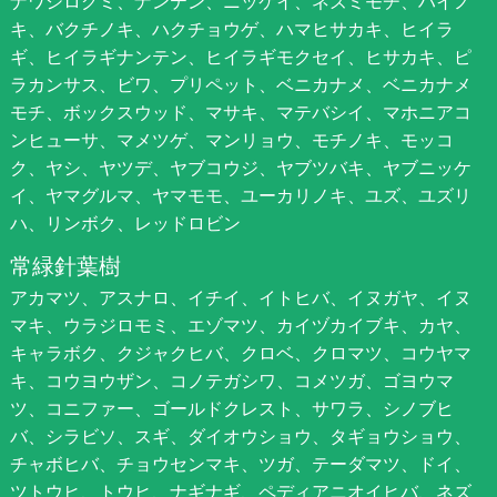
ナワシログミ、ナンテン、ニッケイ、ネズミモチ、ハイノ
キ、バクチノキ、ハクチョウゲ、ハマヒサカキ、ヒイラ
ギ、ヒイラギナンテン、ヒイラギモクセイ、ヒサカキ、ピ
ラカンサス、ビワ、プリペット、ベニカナメ、ベニカナメ
モチ、ボックスウッド、マサキ、マテバシイ、マホニアコ
ンヒューサ、マメツゲ、マンリョウ、モチノキ、モッコ
ク、ヤシ、ヤツデ、ヤブコウジ、ヤブツバキ、ヤブニッケ
イ、ヤマグルマ、ヤマモモ、ユーカリノキ、ユズ、ユズリ
ハ、リンボク、レッドロビン
常緑針葉樹
アカマツ、アスナロ、イチイ、イトヒバ、イヌガヤ、イヌ
マキ、ウラジロモミ、エゾマツ、カイヅカイブキ、カヤ、
キャラボク、クジャクヒバ、クロベ、クロマツ、コウヤマ
キ、コウヨウザン、コノテガシワ、コメツガ、ゴヨウマ
ツ、コニファー、ゴールドクレスト、サワラ、シノブヒ
バ、シラビソ、スギ、ダイオウショウ、タギョウショウ、
チャボヒバ、チョウセンマキ、ツガ、テーダマツ、ドイ、
ツトウヒ、トウヒ、ナギナギ、ペディアニオイヒバ、ネズ