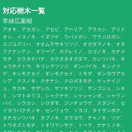
対応樹木一覧
常緑広葉樹
アオキ、アカガシ、アセビ、アベリア、アラカシ、アリド
オシ、イスノキ、イヌツゲ、ウバメガシ、ウラジロガシ、
エゾユズリハ、オオムラサキツツジ、オガタマノキ、オタ
フクナンテン、オリーブ、カクレミノ、カゴノキ、カナメ
モチ、カラタチバナ、カラタネオガタマ、カンツバキ、キ
ョウチクトウ、キリシマツツジ、ギンバイカ、キンメツ
ゲ、キンモクセイ、ギンモクセイ、ミモザ、ギンヨウアカ
シア、クスノキ、クチナシ、クロガネモチ、ゲッケイジ
ュ、サカキ、サザンカ、サツキツツジ、サンゴジュ、シキ
ミ、シマトネリコ、シャクナゲ、シャシャンポ、シャリン
バイ、シラカシ、シロダモ、ジンチョウゲ、スダジイ、セ
イヨウバクチノキ、センリョウ、ソヨゴ、タイサンボク、
タチカンツバキ、タブノキ、タラヨウ、チャノキ、ツゲ、
トウネズミモチ、トキワマンサク、トベラ、ナナミノキ、