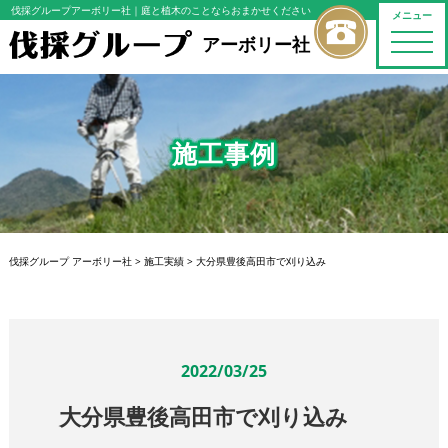
伐採グループアーボリー社
｜庭と植木のことならおまかせください
メニュー
toggle
アーボリー社
naviga
施工事例
伐採グループ アーボリー社
>
施工実績
>
大分県豊後高田市で刈り込み
2022/03/25
大分県豊後高田市で刈り込み