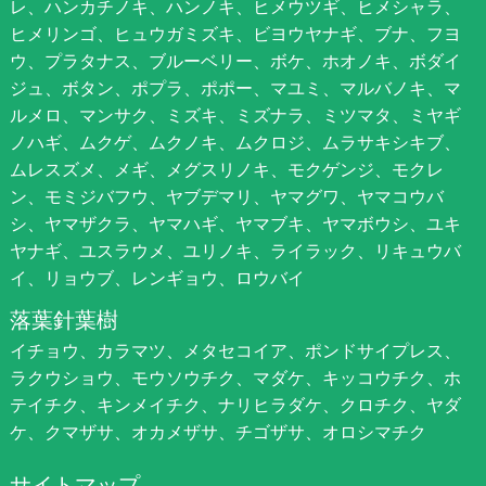
レ、ハンカチノキ、ハンノキ、ヒメウツギ、ヒメシャラ、
ヒメリンゴ、ヒュウガミズキ、ビヨウヤナギ、ブナ、フヨ
ウ、プラタナス、ブルーベリー、ボケ、ホオノキ、ボダイ
ジュ、ボタン、ポプラ、ポポー、マユミ、マルバノキ、マ
ルメロ、マンサク、ミズキ、ミズナラ、ミツマタ、ミヤギ
ノハギ、ムクゲ、ムクノキ、ムクロジ、ムラサキシキブ、
ムレスズメ、メギ、メグスリノキ、モクゲンジ、モクレ
ン、モミジバフウ、ヤブデマリ、ヤマグワ、ヤマコウバ
シ、ヤマザクラ、ヤマハギ、ヤマブキ、ヤマボウシ、ユキ
ヤナギ、ユスラウメ、ユリノキ、ライラック、リキュウバ
イ、リョウブ、レンギョウ、ロウバイ
落葉針葉樹
イチョウ、カラマツ、メタセコイア、ポンドサイプレス、
ラクウショウ、モウソウチク、マダケ、キッコウチク、ホ
テイチク、キンメイチク、ナリヒラダケ、クロチク、ヤダ
ケ、クマザサ、オカメザサ、チゴザサ、オロシマチク
サイトマップ