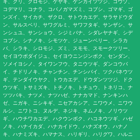
キ、クリ、クロモジ、ケヤキ、ゲンカイツツジ、コウゾ、
コデマリ、コナラ、コバノガマズミ、コブシ、ゴマギ、ゴ
ンズイ、サイカチ、ザクロ、サトウカエデ、サラサドウダ
ン、サルスベリ、サワグルミ、サワフタギ、サンザシ、サ
ンシュユ、サンショウ、シジミバナ、シダレヤナギ、シデ
コブシ、シナノキ、シモツケ、ジューンベリー、シラカ
バ、シラキ、シロモジ、ズミ、スモモ、スモークツリー、
セイヨウボダイジュ、セイヨウニンジンボク、センダン、
ソメイヨシノ、タイワンフウ、タニウツギ、ダンコウバ
イ、チドリノキ、チャンチン、チンシバイ、ツクバネウツ
ギ、テンダイウヤク、トウカエデ、ドウダンツツジ、ドク
ウツギ、トサミズキ、トチノキ、トチュウ、トネリコ、ナ
ツツバキ、ナツメ、ナツハゼ、ナナカマド、ナンキンハ
ゼ、ニガキ、ニシキギ、ニセアカシア、ニワウメ、ニワウ
ルシ、ニワトコ、ヌルデ、ネジキ、ネムノキ、ノリウツ
ギ、ハウチワカエデ、ハクウンボク、ハコネウツギ、ハゼ
ノキ、ハナイカダ、ハナカイドウ、ハナズオウ、ハナノ
キ、ハナミズキ、ハマナス、ハリギリ、ハリグワ、ハルニ