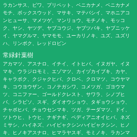
ラカンサス、ビワ、プリペット、ベニカナメ、ベニカナメ
モチ、ボックスウッド、マサキ、マテバシイ、マホニアコ
ンヒューサ、マメツゲ、マンリョウ、モチノキ、モッコ
ク、ヤシ、ヤツデ、ヤブコウジ、ヤブツバキ、ヤブニッケ
イ、ヤマグルマ、ヤマモモ、ユーカリノキ、ユズ、ユズリ
ハ、リンボク、レッドロビン
常緑針葉樹
アカマツ、アスナロ、イチイ、イトヒバ、イヌガヤ、イヌ
マキ、ウラジロモミ、エゾマツ、カイヅカイブキ、カヤ、
キャラボク、クジャクヒバ、クロベ、クロマツ、コウヤマ
キ、コウヨウザン、コノテガシワ、コメツガ、ゴヨウマ
ツ、コニファー、ゴールドクレスト、サワラ、シノブヒ
バ、シラビソ、スギ、ダイオウショウ、タギョウショウ、
チャボヒバ、チョウセンマキ、ツガ、テーダマツ、ドイ、
ツトウヒ、トウヒ、ナギナギ、ペディアニオイヒバ、ネズ
ミサシ、ハイネズ、ハイビャクシンハイビャクシン、ヒノ
キ、ヒノキアスナロ、ヒマラヤスギ、モミノキ、ラカンマ