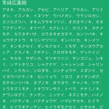
常緑広葉樹
アオキ、アカガシ、アセビ、アベリア、アラカシ、アリド
オシ、イスノキ、イヌツゲ、ウバメガシ、ウラジロガシ、
エゾユズリハ、オオムラサキツツジ、オガタマノキ、オタ
フクナンテン、オリーブ、カクレミノ、カゴノキ、カナメ
モチ、カラタチバナ、カラタネオガタマ、カンツバキ、キ
ョウチクトウ、キリシマツツジ、ギンバイカ、キンメツ
ゲ、キンモクセイ、ギンモクセイ、ミモザ、ギンヨウアカ
シア、クスノキ、クチナシ、クロガネモチ、ゲッケイジ
ュ、サカキ、サザンカ、サツキツツジ、サンゴジュ、シキ
ミ、シマトネリコ、シャクナゲ、シャシャンポ、シャリン
バイ、シラカシ、シロダモ、ジンチョウゲ、スダジイ、セ
イヨウバクチノキ、センリョウ、ソヨゴ、タイサンボク、
タチカンツバキ、タブノキ、タラヨウ、チャノキ、ツゲ、
トウネズミモチ、トキワマンサク、トベラ、ナナミノキ、
ナワシログミ、ナンテン、ニッケイ、ネズミモチ、ハイノ
キ、バクチノキ、ハクチョウゲ、ハマヒサカキ、ヒイラ
ギ、ヒイラギナンテン、ヒイラギモクセイ、ヒサカキ、ピ