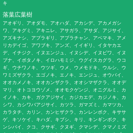
キ
落葉広葉樹
アオギリ、アオダモ、アオハダ、アカシデ、アカメガシ
ワ、アキグミ、アキニレ、アサガラ、アサダ、アジサイ、
アズキナシ、アブラギリ、アブラチャン、アベマキ、アメ
リカデイゴ、アワブキ、アンズ、イイギリ、イタヤカエ
デ、イチジク、イヌエンジュ、イヌシデ、イヌビワ、イヌ
ブナ、イボタノキ、イロハモミジ、ウグイスカグラ、ウコ
ギ、ウチワノキ、ウツギ、ウメ、ウメモドキ、ウルシ、ウ
ワミズザクラ、エゴノキ、エノキ、エンジュ、オウバイ、
オオカメノキ、オオカンザクラ、オオシマザクラ、オオデ
マリ、オトコヨウゾメ、オオモクゲンジ、オニグルミ、カ
イノキ、カキ、ガクアジサイ、カジカエデ、カジノキ、カ
シワ、カシワバアジサイ、カツラ、ガマズミ、カマツカ、
カラタチ、カリン、カンヒザクラ、カンレンボク、キササ
ゲ、キソケイ、キハダ、キブシ、キリ、キンギンボク、キ
ンシバイ、クコ、クサギ、クヌギ、クマシデ、クマノミズ