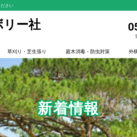
ください
ボリー社
0
草刈り・芝生張り
庭木消毒・防虫対策
外
新着情報