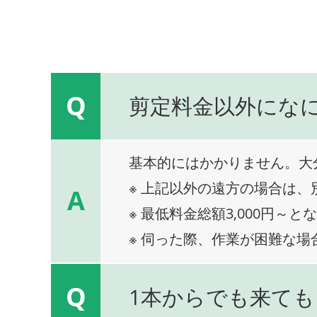
Q
剪定料金以外にな
基本的にはかかりません。大
※ 上記以外の遠方の場合は
A
※ 最低料金総額3,000円～と
※ 伺った際、作業が困難な場
Q
1本からでも来ても