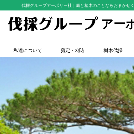
伐採グループアーボリー社
｜庭と植木のことならおまかせ
アー
私達について
剪定・刈込
樹木伐採