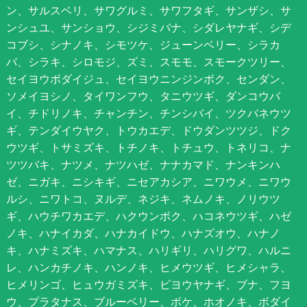
ン、サルスベリ、サワグルミ、サワフタギ、サンザシ、サ
ンシュユ、サンショウ、シジミバナ、シダレヤナギ、シデ
コブシ、シナノキ、シモツケ、ジューンベリー、シラカ
バ、シラキ、シロモジ、ズミ、スモモ、スモークツリー、
セイヨウボダイジュ、セイヨウニンジンボク、センダン、
ソメイヨシノ、タイワンフウ、タニウツギ、ダンコウバ
イ、チドリノキ、チャンチン、チンシバイ、ツクバネウツ
ギ、テンダイウヤク、トウカエデ、ドウダンツツジ、ドク
ウツギ、トサミズキ、トチノキ、トチュウ、トネリコ、ナ
ツツバキ、ナツメ、ナツハゼ、ナナカマド、ナンキンハ
ゼ、ニガキ、ニシキギ、ニセアカシア、ニワウメ、ニワウ
ルシ、ニワトコ、ヌルデ、ネジキ、ネムノキ、ノリウツ
ギ、ハウチワカエデ、ハクウンボク、ハコネウツギ、ハゼ
ノキ、ハナイカダ、ハナカイドウ、ハナズオウ、ハナノ
キ、ハナミズキ、ハマナス、ハリギリ、ハリグワ、ハルニ
レ、ハンカチノキ、ハンノキ、ヒメウツギ、ヒメシャラ、
ヒメリンゴ、ヒュウガミズキ、ビヨウヤナギ、ブナ、フヨ
ウ、プラタナス、ブルーベリー、ボケ、ホオノキ、ボダイ