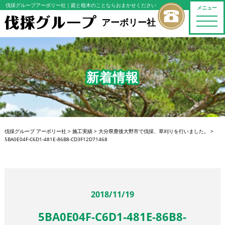
伐採グループアーボリー社
｜庭と植木のことならおまかせください
メニュー
toggle
アーボリー社
naviga
新着情報
伐採グループ アーボリー社
>
施工実績
>
大分県豊後大野市で伐採、草刈りを行いました。
>
5BA0E04F-C6D1-481E-86B8-CD3F12D71468
2018/11/19
5BA0E04F-C6D1-481E-86B8-