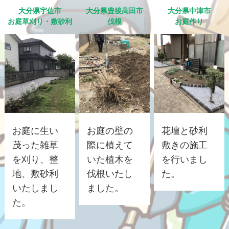
大分県宇佐市
大分県豊後高田市
大分県中津市
お庭草刈り・敷砂利
伐根
お庭作り
お庭に生い
お庭の壁の
花壇と砂利
茂った雑草
際に植えて
敷きの施工
を刈り、整
いた植木を
を行いまし
地、敷砂利
伐根いたし
た。
いたしまし
ました。
た。