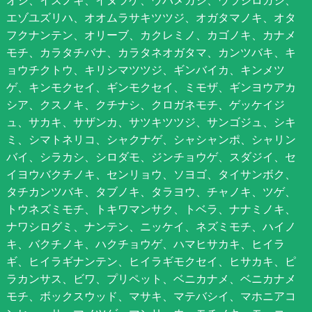
オシ、イスノキ、イヌツゲ、ウバメガシ、ウラジロガシ、
エゾユズリハ、オオムラサキツツジ、オガタマノキ、オタ
フクナンテン、オリーブ、カクレミノ、カゴノキ、カナメ
モチ、カラタチバナ、カラタネオガタマ、カンツバキ、キ
ョウチクトウ、キリシマツツジ、ギンバイカ、キンメツ
ゲ、キンモクセイ、ギンモクセイ、ミモザ、ギンヨウアカ
シア、クスノキ、クチナシ、クロガネモチ、ゲッケイジ
ュ、サカキ、サザンカ、サツキツツジ、サンゴジュ、シキ
ミ、シマトネリコ、シャクナゲ、シャシャンポ、シャリン
バイ、シラカシ、シロダモ、ジンチョウゲ、スダジイ、セ
イヨウバクチノキ、センリョウ、ソヨゴ、タイサンボク、
タチカンツバキ、タブノキ、タラヨウ、チャノキ、ツゲ、
トウネズミモチ、トキワマンサク、トベラ、ナナミノキ、
ナワシログミ、ナンテン、ニッケイ、ネズミモチ、ハイノ
キ、バクチノキ、ハクチョウゲ、ハマヒサカキ、ヒイラ
ギ、ヒイラギナンテン、ヒイラギモクセイ、ヒサカキ、ピ
ラカンサス、ビワ、プリペット、ベニカナメ、ベニカナメ
モチ、ボックスウッド、マサキ、マテバシイ、マホニアコ