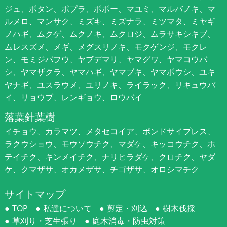
ジュ、ボタン、ポプラ、ポポー、マユミ、マルバノキ、マ
ルメロ、マンサク、ミズキ、ミズナラ、ミツマタ、ミヤギ
ノハギ、ムクゲ、ムクノキ、ムクロジ、ムラサキシキブ、
ムレスズメ、メギ、メグスリノキ、モクゲンジ、モクレ
ン、モミジバフウ、ヤブデマリ、ヤマグワ、ヤマコウバ
シ、ヤマザクラ、ヤマハギ、ヤマブキ、ヤマボウシ、ユキ
ヤナギ、ユスラウメ、ユリノキ、ライラック、リキュウバ
イ、リョウブ、レンギョウ、ロウバイ
落葉針葉樹
イチョウ、カラマツ、メタセコイア、ポンドサイプレス、
ラクウショウ、モウソウチク、マダケ、キッコウチク、ホ
テイチク、キンメイチク、ナリヒラダケ、クロチク、ヤダ
ケ、クマザサ、オカメザサ、チゴザサ、オロシマチク
サイトマップ
TOP
私達について
剪定・刈込
樹木伐採
草刈り・芝生張り
庭木消毒・防虫対策