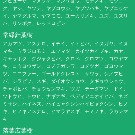
ンヒューサ、マメツゲ、マンリョウ、モチノキ、モッコ
ク、ヤシ、ヤツデ、ヤブコウジ、ヤブツバキ、ヤブニッケ
イ、ヤマグルマ、ヤマモモ、ユーカリノキ、ユズ、ユズリ
ハ、リンボク、レッドロビン
常緑針葉樹
アカマツ、アスナロ、イチイ、イトヒバ、イヌガヤ、イヌ
マキ、ウラジロモミ、エゾマツ、カイヅカイブキ、カヤ、
キャラボク、クジャクヒバ、クロベ、クロマツ、コウヤマ
キ、コウヨウザン、コノテガシワ、コメツガ、ゴヨウマ
ツ、コニファー、ゴールドクレスト、サワラ、シノブヒ
バ、シラビソ、スギ、ダイオウショウ、タギョウショウ、
チャボヒバ、チョウセンマキ、ツガ、テーダマツ、ドイ、
ツトウヒ、トウヒ、ナギナギ、ペディアニオイヒバ、ネズ
ミサシ、ハイネズ、ハイビャクシンハイビャクシン、ヒノ
キ、ヒノキアスナロ、ヒマラヤスギ、モミノキ、ラカンマ
キ
落葉広葉樹