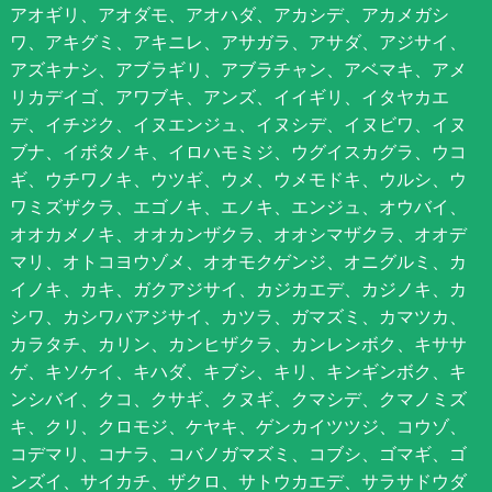
アオギリ、アオダモ、アオハダ、アカシデ、アカメガシ
ワ、アキグミ、アキニレ、アサガラ、アサダ、アジサイ、
アズキナシ、アブラギリ、アブラチャン、アベマキ、アメ
リカデイゴ、アワブキ、アンズ、イイギリ、イタヤカエ
デ、イチジク、イヌエンジュ、イヌシデ、イヌビワ、イヌ
ブナ、イボタノキ、イロハモミジ、ウグイスカグラ、ウコ
ギ、ウチワノキ、ウツギ、ウメ、ウメモドキ、ウルシ、ウ
ワミズザクラ、エゴノキ、エノキ、エンジュ、オウバイ、
オオカメノキ、オオカンザクラ、オオシマザクラ、オオデ
マリ、オトコヨウゾメ、オオモクゲンジ、オニグルミ、カ
イノキ、カキ、ガクアジサイ、カジカエデ、カジノキ、カ
シワ、カシワバアジサイ、カツラ、ガマズミ、カマツカ、
カラタチ、カリン、カンヒザクラ、カンレンボク、キササ
ゲ、キソケイ、キハダ、キブシ、キリ、キンギンボク、キ
ンシバイ、クコ、クサギ、クヌギ、クマシデ、クマノミズ
キ、クリ、クロモジ、ケヤキ、ゲンカイツツジ、コウゾ、
コデマリ、コナラ、コバノガマズミ、コブシ、ゴマギ、ゴ
ンズイ、サイカチ、ザクロ、サトウカエデ、サラサドウダ