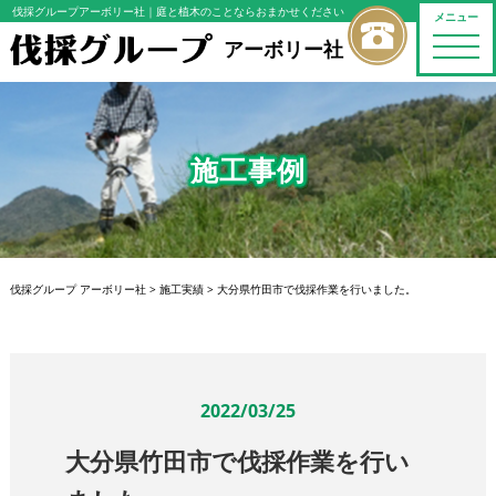
伐採グループアーボリー社
｜庭と植木のことならおまかせください
メニュー
toggle
アーボリー社
naviga
施工事例
伐採グループ アーボリー社
>
施工実績
>
大分県竹田市で伐採作業を行いました。
2022/03/25
大分県竹田市で伐採作業を行い