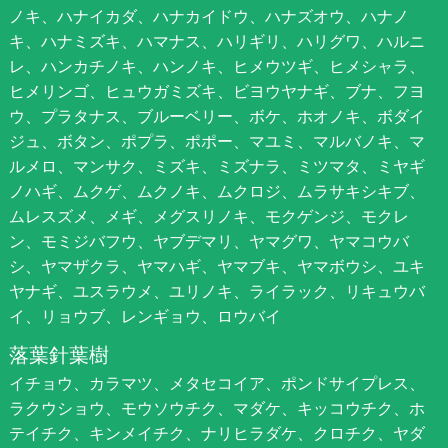
ノキ、ハナイカダ、ハナカイドウ、ハナズオウ、ハナノ
キ、ハナミズキ、ハマナス、ハリギリ、ハリグワ、ハルニ
レ、ハンカチノキ、ハンノキ、ヒメウツギ、ヒメシャラ、
ヒメリンゴ、ヒュウガミズキ、ビヨウヤナギ、ブナ、フヨ
ウ、プラタナス、ブルーベリー、ボケ、ホオノキ、ボダイ
ジュ、ボタン、ポプラ、ポポー、マユミ、マルバノキ、マ
ルメロ、マンサク、ミズキ、ミズナラ、ミツマタ、ミヤギ
ノハギ、ムクゲ、ムクノキ、ムクロジ、ムラサキシキブ、
ムレスズメ、メギ、メグスリノキ、モクゲンジ、モクレ
ン、モミジバフウ、ヤブデマリ、ヤマグワ、ヤマコウバ
シ、ヤマザクラ、ヤマハギ、ヤマブキ、ヤマボウシ、ユキ
ヤナギ、ユスラウメ、ユリノキ、ライラック、リキュウバ
イ、リョウブ、レンギョウ、ロウバイ
落葉針葉樹
イチョウ、カラマツ、メタセコイア、ポンドサイプレス、
ラクウショウ、モウソウチク、マダケ、キッコウチク、ホ
テイチク、キンメイチク、ナリヒラダケ、クロチク、ヤダ