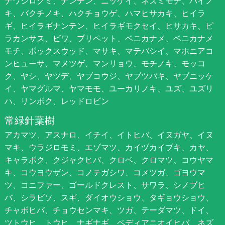
ナワシログミ、ナンテン、ニッケイ、ネズミモチ、ハイノ
キ、バクチノキ、ハクチョウゲ、ハマヒサカキ、ヒイラ
ギ、ヒイラギナンテン、ヒイラギモクセイ、ヒサカキ、ピ
ラカンサス、ビワ、プリペット、ベニカナメ、ベニカナメ
モチ、ボックスウッド、マサキ、マテバシイ、マホニアコ
ンヒューサ、マメツゲ、マンリョウ、モチノキ、モッコ
ク、ヤシ、ヤツデ、ヤブコウジ、ヤブツバキ、ヤブニッケ
イ、ヤマグルマ、ヤマモモ、ユーカリノキ、ユズ、ユズリ
ハ、リンボク、レッドロビン
常緑針葉樹
アカマツ、アスナロ、イチイ、イトヒバ、イヌガヤ、イヌ
マキ、ウラジロモミ、エゾマツ、カイヅカイブキ、カヤ、
キャラボク、クジャクヒバ、クロベ、クロマツ、コウヤマ
キ、コウヨウザン、コノテガシワ、コメツガ、ゴヨウマ
ツ、コニファー、ゴールドクレスト、サワラ、シノブヒ
バ、シラビソ、スギ、ダイオウショウ、タギョウショウ、
チャボヒバ、チョウセンマキ、ツガ、テーダマツ、ドイ、
ツトウヒ、トウヒ、ナギナギ、ペディアニオイヒバ、ネズ