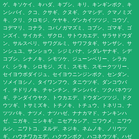
ゲ、キソケイ、キハダ、キブシ、キリ、キンギンボク、キ
ンシバイ、クコ、クサギ、クヌギ、クマシデ、クマノミズ
キ、クリ、クロモジ、ケヤキ、ゲンカイツツジ、コウゾ、
コデマリ、コナラ、コバノガマズミ、コブシ、ゴマギ、ゴ
ンズイ、サイカチ、ザクロ、サトウカエデ、サラサドウダ
ン、サルスベリ、サワグルミ、サワフタギ、サンザシ、サ
ンシュユ、サンショウ、シジミバナ、シダレヤナギ、シデ
コブシ、シナノキ、シモツケ、ジューンベリー、シラカ
バ、シラキ、シロモジ、ズミ、スモモ、スモークツリー、
セイヨウボダイジュ、セイヨウニンジンボク、センダン、
ソメイヨシノ、タイワンフウ、タニウツギ、ダンコウバ
イ、チドリノキ、チャンチン、チンシバイ、ツクバネウツ
ギ、テンダイウヤク、トウカエデ、ドウダンツツジ、ドク
ウツギ、トサミズキ、トチノキ、トチュウ、トネリコ、ナ
ツツバキ、ナツメ、ナツハゼ、ナナカマド、ナンキンハ
ゼ、ニガキ、ニシキギ、ニセアカシア、ニワウメ、ニワウ
ルシ、ニワトコ、ヌルデ、ネジキ、ネムノキ、ノリウツ
ギ、ハウチワカエデ、ハクウンボク、ハコネウツギ、ハゼ