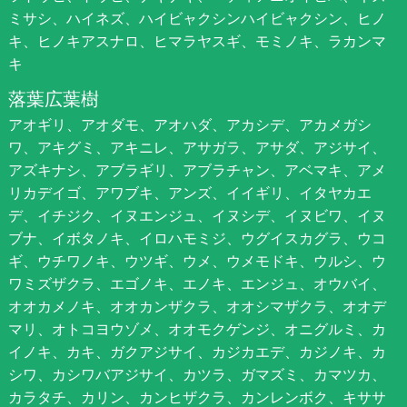
ミサシ、ハイネズ、ハイビャクシンハイビャクシン、ヒノ
キ、ヒノキアスナロ、ヒマラヤスギ、モミノキ、ラカンマ
キ
落葉広葉樹
アオギリ、アオダモ、アオハダ、アカシデ、アカメガシ
ワ、アキグミ、アキニレ、アサガラ、アサダ、アジサイ、
アズキナシ、アブラギリ、アブラチャン、アベマキ、アメ
リカデイゴ、アワブキ、アンズ、イイギリ、イタヤカエ
デ、イチジク、イヌエンジュ、イヌシデ、イヌビワ、イヌ
ブナ、イボタノキ、イロハモミジ、ウグイスカグラ、ウコ
ギ、ウチワノキ、ウツギ、ウメ、ウメモドキ、ウルシ、ウ
ワミズザクラ、エゴノキ、エノキ、エンジュ、オウバイ、
オオカメノキ、オオカンザクラ、オオシマザクラ、オオデ
マリ、オトコヨウゾメ、オオモクゲンジ、オニグルミ、カ
イノキ、カキ、ガクアジサイ、カジカエデ、カジノキ、カ
シワ、カシワバアジサイ、カツラ、ガマズミ、カマツカ、
カラタチ、カリン、カンヒザクラ、カンレンボク、キササ