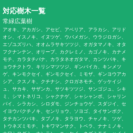
対応樹木一覧
常緑広葉樹
アオキ、アカガシ、アセビ、アベリア、アラカシ、アリド
オシ、イスノキ、イヌツゲ、ウバメガシ、ウラジロガシ、
エゾユズリハ、オオムラサキツツジ、オガタマノキ、オタ
フクナンテン、オリーブ、カクレミノ、カゴノキ、カナメ
モチ、カラタチバナ、カラタネオガタマ、カンツバキ、キ
ョウチクトウ、キリシマツツジ、ギンバイカ、キンメツ
ゲ、キンモクセイ、ギンモクセイ、ミモザ、ギンヨウアカ
シア、クスノキ、クチナシ、クロガネモチ、ゲッケイジ
ュ、サカキ、サザンカ、サツキツツジ、サンゴジュ、シキ
ミ、シマトネリコ、シャクナゲ、シャシャンポ、シャリン
バイ、シラカシ、シロダモ、ジンチョウゲ、スダジイ、セ
イヨウバクチノキ、センリョウ、ソヨゴ、タイサンボク、
タチカンツバキ、タブノキ、タラヨウ、チャノキ、ツゲ、
トウネズミモチ、トキワマンサク、トベラ、ナナミノキ、