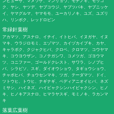
ンヒューサ、マメツゲ、マンリョウ、モチノキ、モッコ
ク、ヤシ、ヤツデ、ヤブコウジ、ヤブツバキ、ヤブニッケ
イ、ヤマグルマ、ヤマモモ、ユーカリノキ、ユズ、ユズリ
ハ、リンボク、レッドロビン
常緑針葉樹
アカマツ、アスナロ、イチイ、イトヒバ、イヌガヤ、イヌ
マキ、ウラジロモミ、エゾマツ、カイヅカイブキ、カヤ、
キャラボク、クジャクヒバ、クロベ、クロマツ、コウヤマ
キ、コウヨウザン、コノテガシワ、コメツガ、ゴヨウマ
ツ、コニファー、ゴールドクレスト、サワラ、シノブヒ
バ、シラビソ、スギ、ダイオウショウ、タギョウショウ、
チャボヒバ、チョウセンマキ、ツガ、テーダマツ、ドイ、
ツトウヒ、トウヒ、ナギナギ、ペディアニオイヒバ、ネズ
ミサシ、ハイネズ、ハイビャクシンハイビャクシン、ヒノ
キ、ヒノキアスナロ、ヒマラヤスギ、モミノキ、ラカンマ
キ
落葉広葉樹