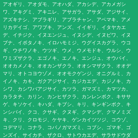
アオギリ、アオダモ、アオハダ、アカシデ、アカメガシ
ワ、アキグミ、アキニレ、アサガラ、アサダ、アジサイ、
アズキナシ、アブラギリ、アブラチャン、アベマキ、アメ
リカデイゴ、アワブキ、アンズ、イイギリ、イタヤカエ
デ、イチジク、イヌエンジュ、イヌシデ、イヌビワ、イヌ
ブナ、イボタノキ、イロハモミジ、ウグイスカグラ、ウコ
ギ、ウチワノキ、ウツギ、ウメ、ウメモドキ、ウルシ、ウ
ワミズザクラ、エゴノキ、エノキ、エンジュ、オウバイ、
オオカメノキ、オオカンザクラ、オオシマザクラ、オオデ
マリ、オトコヨウゾメ、オオモクゲンジ、オニグルミ、カ
イノキ、カキ、ガクアジサイ、カジカエデ、カジノキ、カ
シワ、カシワバアジサイ、カツラ、ガマズミ、カマツカ、
カラタチ、カリン、カンヒザクラ、カンレンボク、キササ
ゲ、キソケイ、キハダ、キブシ、キリ、キンギンボク、キ
ンシバイ、クコ、クサギ、クヌギ、クマシデ、クマノミズ
キ、クリ、クロモジ、ケヤキ、ゲンカイツツジ、コウゾ、
コデマリ、コナラ、コバノガマズミ、コブシ、ゴマギ、ゴ
ンズイ、サイカチ、ザクロ、サトウカエデ、サラサドウダ