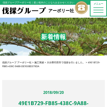
伐採グループアーボリー社
｜庭と植木のことならおまかせください
メニュー
toggle
アーボリー社
naviga
新着情報
伐採グループ アーボリー社
>
施工実績
>
大分県竹田市で伐採を行いました。
>
49E1B729-
FB85-438C-9A88-DE950BD378DA
2018/09/20
49E1B729-FB85-438C-9A88-