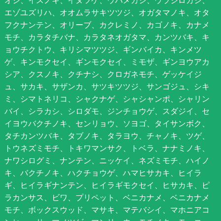
オシ、イスノキ、イヌツゲ、ウバメガシ、ウラジロガシ、
エゾユズリハ、オオムラサキツツジ、オガタマノキ、オタ
フクナンテン、オリーブ、カクレミノ、カゴノキ、カナメ
モチ、カラタチバナ、カラタネオガタマ、カンツバキ、キ
ョウチクトウ、キリシマツツジ、ギンバイカ、キンメツ
ゲ、キンモクセイ、ギンモクセイ、ミモザ、ギンヨウアカ
シア、クスノキ、クチナシ、クロガネモチ、ゲッケイジ
ュ、サカキ、サザンカ、サツキツツジ、サンゴジュ、シキ
ミ、シマトネリコ、シャクナゲ、シャシャンポ、シャリン
バイ、シラカシ、シロダモ、ジンチョウゲ、スダジイ、セ
イヨウバクチノキ、センリョウ、ソヨゴ、タイサンボク、
タチカンツバキ、タブノキ、タラヨウ、チャノキ、ツゲ、
トウネズミモチ、トキワマンサク、トベラ、ナナミノキ、
ナワシログミ、ナンテン、ニッケイ、ネズミモチ、ハイノ
キ、バクチノキ、ハクチョウゲ、ハマヒサカキ、ヒイラ
ギ、ヒイラギナンテン、ヒイラギモクセイ、ヒサカキ、ピ
ラカンサス、ビワ、プリペット、ベニカナメ、ベニカナメ
モチ、ボックスウッド、マサキ、マテバシイ、マホニアコ