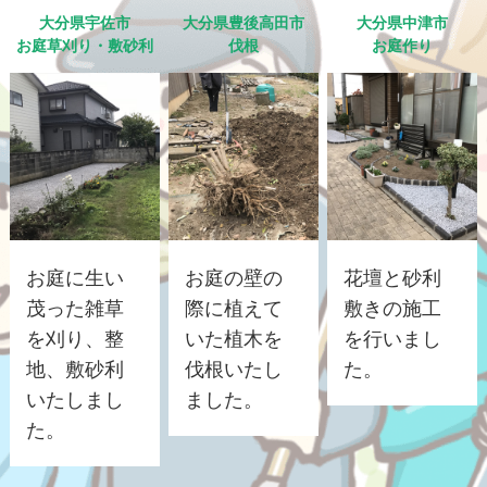
大分県宇佐市
大分県豊後高田市
大分県中津市
お庭草刈り・敷砂利
伐根
お庭作り
お庭に生い
お庭の壁の
花壇と砂利
茂った雑草
際に植えて
敷きの施工
を刈り、整
いた植木を
を行いまし
地、敷砂利
伐根いたし
た。
いたしまし
ました。
た。