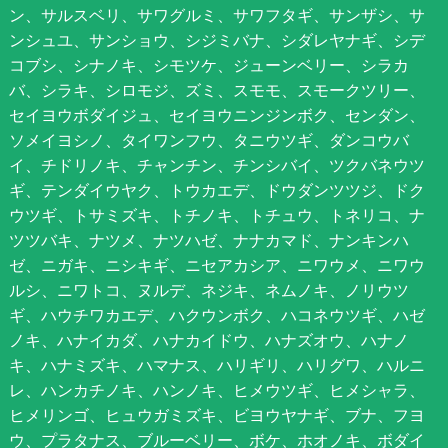
ン、サルスベリ、サワグルミ、サワフタギ、サンザシ、サ
ンシュユ、サンショウ、シジミバナ、シダレヤナギ、シデ
コブシ、シナノキ、シモツケ、ジューンベリー、シラカ
バ、シラキ、シロモジ、ズミ、スモモ、スモークツリー、
セイヨウボダイジュ、セイヨウニンジンボク、センダン、
ソメイヨシノ、タイワンフウ、タニウツギ、ダンコウバ
イ、チドリノキ、チャンチン、チンシバイ、ツクバネウツ
ギ、テンダイウヤク、トウカエデ、ドウダンツツジ、ドク
ウツギ、トサミズキ、トチノキ、トチュウ、トネリコ、ナ
ツツバキ、ナツメ、ナツハゼ、ナナカマド、ナンキンハ
ゼ、ニガキ、ニシキギ、ニセアカシア、ニワウメ、ニワウ
ルシ、ニワトコ、ヌルデ、ネジキ、ネムノキ、ノリウツ
ギ、ハウチワカエデ、ハクウンボク、ハコネウツギ、ハゼ
ノキ、ハナイカダ、ハナカイドウ、ハナズオウ、ハナノ
キ、ハナミズキ、ハマナス、ハリギリ、ハリグワ、ハルニ
レ、ハンカチノキ、ハンノキ、ヒメウツギ、ヒメシャラ、
ヒメリンゴ、ヒュウガミズキ、ビヨウヤナギ、ブナ、フヨ
ウ、プラタナス、ブルーベリー、ボケ、ホオノキ、ボダイ