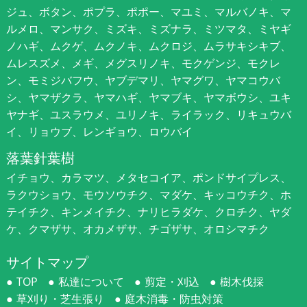
ジュ、ボタン、ポプラ、ポポー、マユミ、マルバノキ、マ
ルメロ、マンサク、ミズキ、ミズナラ、ミツマタ、ミヤギ
ノハギ、ムクゲ、ムクノキ、ムクロジ、ムラサキシキブ、
ムレスズメ、メギ、メグスリノキ、モクゲンジ、モクレ
ン、モミジバフウ、ヤブデマリ、ヤマグワ、ヤマコウバ
シ、ヤマザクラ、ヤマハギ、ヤマブキ、ヤマボウシ、ユキ
ヤナギ、ユスラウメ、ユリノキ、ライラック、リキュウバ
イ、リョウブ、レンギョウ、ロウバイ
落葉針葉樹
イチョウ、カラマツ、メタセコイア、ポンドサイプレス、
ラクウショウ、モウソウチク、マダケ、キッコウチク、ホ
テイチク、キンメイチク、ナリヒラダケ、クロチク、ヤダ
ケ、クマザサ、オカメザサ、チゴザサ、オロシマチク
サイトマップ
TOP
私達について
剪定・刈込
樹木伐採
草刈り・芝生張り
庭木消毒・防虫対策