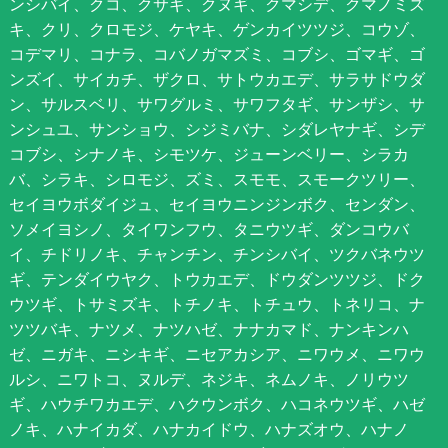
ンシバイ、クコ、クサギ、クヌギ、クマシデ、クマノミズ
キ、クリ、クロモジ、ケヤキ、ゲンカイツツジ、コウゾ、
コデマリ、コナラ、コバノガマズミ、コブシ、ゴマギ、ゴ
ンズイ、サイカチ、ザクロ、サトウカエデ、サラサドウダ
ン、サルスベリ、サワグルミ、サワフタギ、サンザシ、サ
ンシュユ、サンショウ、シジミバナ、シダレヤナギ、シデ
コブシ、シナノキ、シモツケ、ジューンベリー、シラカ
バ、シラキ、シロモジ、ズミ、スモモ、スモークツリー、
セイヨウボダイジュ、セイヨウニンジンボク、センダン、
ソメイヨシノ、タイワンフウ、タニウツギ、ダンコウバ
イ、チドリノキ、チャンチン、チンシバイ、ツクバネウツ
ギ、テンダイウヤク、トウカエデ、ドウダンツツジ、ドク
ウツギ、トサミズキ、トチノキ、トチュウ、トネリコ、ナ
ツツバキ、ナツメ、ナツハゼ、ナナカマド、ナンキンハ
ゼ、ニガキ、ニシキギ、ニセアカシア、ニワウメ、ニワウ
ルシ、ニワトコ、ヌルデ、ネジキ、ネムノキ、ノリウツ
ギ、ハウチワカエデ、ハクウンボク、ハコネウツギ、ハゼ
ノキ、ハナイカダ、ハナカイドウ、ハナズオウ、ハナノ