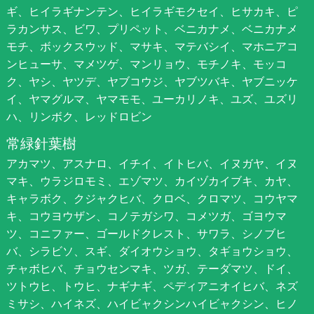
ギ、ヒイラギナンテン、ヒイラギモクセイ、ヒサカキ、ピ
ラカンサス、ビワ、プリペット、ベニカナメ、ベニカナメ
モチ、ボックスウッド、マサキ、マテバシイ、マホニアコ
ンヒューサ、マメツゲ、マンリョウ、モチノキ、モッコ
ク、ヤシ、ヤツデ、ヤブコウジ、ヤブツバキ、ヤブニッケ
イ、ヤマグルマ、ヤマモモ、ユーカリノキ、ユズ、ユズリ
ハ、リンボク、レッドロビン
常緑針葉樹
アカマツ、アスナロ、イチイ、イトヒバ、イヌガヤ、イヌ
マキ、ウラジロモミ、エゾマツ、カイヅカイブキ、カヤ、
キャラボク、クジャクヒバ、クロベ、クロマツ、コウヤマ
キ、コウヨウザン、コノテガシワ、コメツガ、ゴヨウマ
ツ、コニファー、ゴールドクレスト、サワラ、シノブヒ
バ、シラビソ、スギ、ダイオウショウ、タギョウショウ、
チャボヒバ、チョウセンマキ、ツガ、テーダマツ、ドイ、
ツトウヒ、トウヒ、ナギナギ、ペディアニオイヒバ、ネズ
ミサシ、ハイネズ、ハイビャクシンハイビャクシン、ヒノ