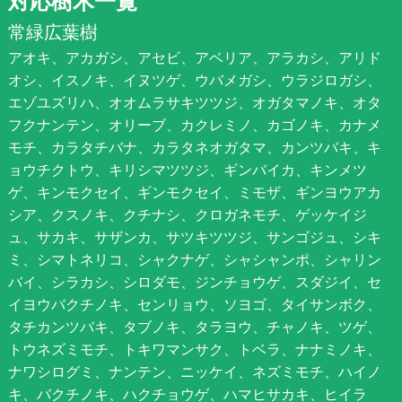
対応樹木一覧
常緑広葉樹
アオキ、アカガシ、アセビ、アベリア、アラカシ、アリド
オシ、イスノキ、イヌツゲ、ウバメガシ、ウラジロガシ、
エゾユズリハ、オオムラサキツツジ、オガタマノキ、オタ
フクナンテン、オリーブ、カクレミノ、カゴノキ、カナメ
モチ、カラタチバナ、カラタネオガタマ、カンツバキ、キ
ョウチクトウ、キリシマツツジ、ギンバイカ、キンメツ
ゲ、キンモクセイ、ギンモクセイ、ミモザ、ギンヨウアカ
シア、クスノキ、クチナシ、クロガネモチ、ゲッケイジ
ュ、サカキ、サザンカ、サツキツツジ、サンゴジュ、シキ
ミ、シマトネリコ、シャクナゲ、シャシャンポ、シャリン
バイ、シラカシ、シロダモ、ジンチョウゲ、スダジイ、セ
イヨウバクチノキ、センリョウ、ソヨゴ、タイサンボク、
タチカンツバキ、タブノキ、タラヨウ、チャノキ、ツゲ、
トウネズミモチ、トキワマンサク、トベラ、ナナミノキ、
ナワシログミ、ナンテン、ニッケイ、ネズミモチ、ハイノ
キ、バクチノキ、ハクチョウゲ、ハマヒサカキ、ヒイラ