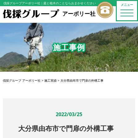
伐採グループアーボリー社
｜庭と植木のことならおまかせください
メニュー
toggle
アーボリー社
naviga
施工事例
伐採グループ アーボリー社
>
施工実績
>
大分県由布市で門扉の外構工事
2022/03/25
大分県由布市で門扉の外構工事