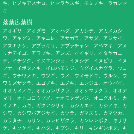
キ、ヒノキアスナロ、ヒマラヤスギ、モミノキ、ラカンマ
キ
落葉広葉樹
アオギリ、アオダモ、アオハダ、アカシデ、アカメガシ
ワ、アキグミ、アキニレ、アサガラ、アサダ、アジサイ、
アズキナシ、アブラギリ、アブラチャン、アベマキ、アメ
リカデイゴ、アワブキ、アンズ、イイギリ、イタヤカエ
デ、イチジク、イヌエンジュ、イヌシデ、イヌビワ、イヌ
ブナ、イボタノキ、イロハモミジ、ウグイスカグラ、ウコ
ギ、ウチワノキ、ウツギ、ウメ、ウメモドキ、ウルシ、ウ
ワミズザクラ、エゴノキ、エノキ、エンジュ、オウバイ、
オオカメノキ、オオカンザクラ、オオシマザクラ、オオデ
マリ、オトコヨウゾメ、オオモクゲンジ、オニグルミ、カ
イノキ、カキ、ガクアジサイ、カジカエデ、カジノキ、カ
シワ、カシワバアジサイ、カツラ、ガマズミ、カマツカ、
カラタチ、カリン、カンヒザクラ、カンレンボク、キササ
ゲ、キソケイ、キハダ、キブシ、キリ、キンギンボク、キ