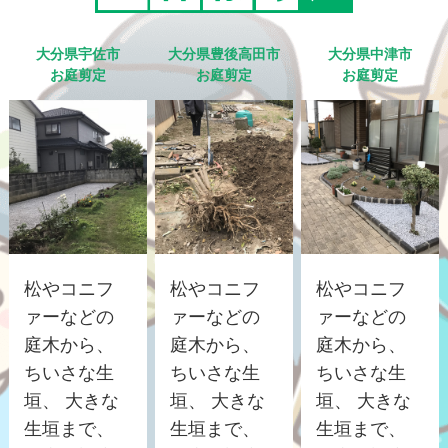
大分県宇佐市
大分県豊後高田市
大分県中津市
お庭剪定
お庭剪定
お庭剪定
松やコニフ
松やコニフ
松やコニフ
ァーなどの
ァーなどの
ァーなどの
庭木から、
庭木から、
庭木から、
ちいさな生
ちいさな生
ちいさな生
垣、 大きな
垣、 大きな
垣、 大きな
生垣まで、
生垣まで、
生垣まで、