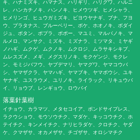
キ、ハナミズキ、ハマナス、ハリギリ、ハリグワ、ハルニ
レ、ハンカチノキ、ハンノキ、ヒメウツギ、ヒメシャラ、
ヒメリンゴ、ヒュウガミズキ、ビヨウヤナギ、ブナ、フヨ
ウ、プラタナス、ブルーベリー、ボケ、ホオノキ、ボダイ
ジュ、ボタン、ポプラ、ポポー、マユミ、マルバノキ、マ
ルメロ、マンサク、ミズキ、ミズナラ、ミツマタ、ミヤギ
ノハギ、ムクゲ、ムクノキ、ムクロジ、ムラサキシキブ、
ムレスズメ、メギ、メグスリノキ、モクゲンジ、モクレ
ン、モミジバフウ、ヤブデマリ、ヤマグワ、ヤマコウバ
シ、ヤマザクラ、ヤマハギ、ヤマブキ、ヤマボウシ、ユキ
ヤナギ、ユスラウメ、ユリノキ、ライラック、リキュウバ
イ、リョウブ、レンギョウ、ロウバイ
落葉針葉樹
イチョウ、カラマツ、メタセコイア、ポンドサイプレス、
ラクウショウ、モウソウチク、マダケ、キッコウチク、ホ
テイチク、キンメイチク、ナリヒラダケ、クロチク、ヤダ
ケ、クマザサ、オカメザサ、チゴザサ、オロシマチク