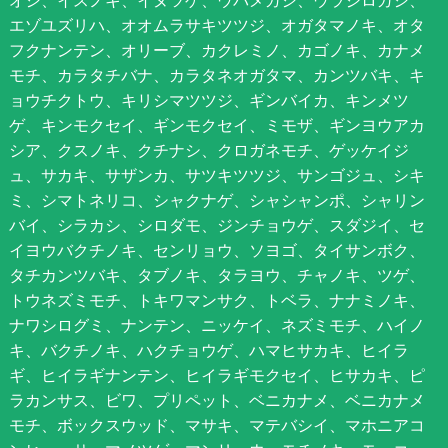
オシ、イスノキ、イヌツゲ、ウバメガシ、ウラジロガシ、
エゾユズリハ、オオムラサキツツジ、オガタマノキ、オタ
フクナンテン、オリーブ、カクレミノ、カゴノキ、カナメ
モチ、カラタチバナ、カラタネオガタマ、カンツバキ、キ
ョウチクトウ、キリシマツツジ、ギンバイカ、キンメツ
ゲ、キンモクセイ、ギンモクセイ、ミモザ、ギンヨウアカ
シア、クスノキ、クチナシ、クロガネモチ、ゲッケイジ
ュ、サカキ、サザンカ、サツキツツジ、サンゴジュ、シキ
ミ、シマトネリコ、シャクナゲ、シャシャンポ、シャリン
バイ、シラカシ、シロダモ、ジンチョウゲ、スダジイ、セ
イヨウバクチノキ、センリョウ、ソヨゴ、タイサンボク、
タチカンツバキ、タブノキ、タラヨウ、チャノキ、ツゲ、
トウネズミモチ、トキワマンサク、トベラ、ナナミノキ、
ナワシログミ、ナンテン、ニッケイ、ネズミモチ、ハイノ
キ、バクチノキ、ハクチョウゲ、ハマヒサカキ、ヒイラ
ギ、ヒイラギナンテン、ヒイラギモクセイ、ヒサカキ、ピ
ラカンサス、ビワ、プリペット、ベニカナメ、ベニカナメ
モチ、ボックスウッド、マサキ、マテバシイ、マホニアコ