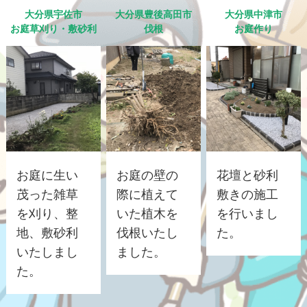
大分県宇佐市
大分県豊後高田市
大分県中津市
お庭草刈り・敷砂利
伐根
お庭作り
お庭に生い
お庭の壁の
花壇と砂利
茂った雑草
際に植えて
敷きの施工
を刈り、整
いた植木を
を行いまし
地、敷砂利
伐根いたし
た。
いたしまし
ました。
た。