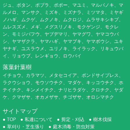
ジュ、ボタン、ポプラ、ポポー、マユミ、マルバノキ、マ
ルメロ、マンサク、ミズキ、ミズナラ、ミツマタ、ミヤギ
ノハギ、ムクゲ、ムクノキ、ムクロジ、ムラサキシキブ、
ムレスズメ、メギ、メグスリノキ、モクゲンジ、モクレ
ン、モミジバフウ、ヤブデマリ、ヤマグワ、ヤマコウバ
シ、ヤマザクラ、ヤマハギ、ヤマブキ、ヤマボウシ、ユキ
ヤナギ、ユスラウメ、ユリノキ、ライラック、リキュウバ
イ、リョウブ、レンギョウ、ロウバイ
落葉針葉樹
イチョウ、カラマツ、メタセコイア、ポンドサイプレス、
ラクウショウ、モウソウチク、マダケ、キッコウチク、ホ
テイチク、キンメイチク、ナリヒラダケ、クロチク、ヤダ
ケ、クマザサ、オカメザサ、チゴザサ、オロシマチク
サイトマップ
TOP
私達について
剪定・刈込
樹木伐採
草刈り・芝生張り
庭木消毒・防虫対策