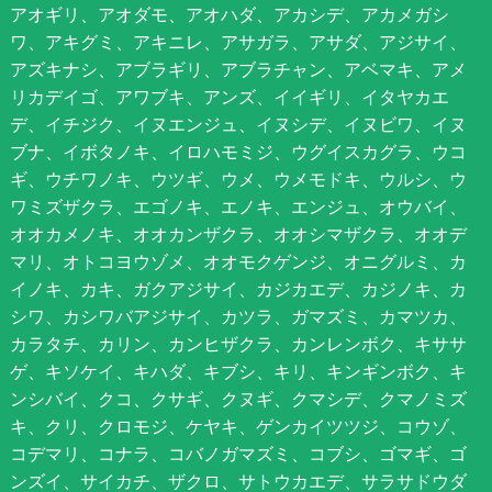
アオギリ、アオダモ、アオハダ、アカシデ、アカメガシ
ワ、アキグミ、アキニレ、アサガラ、アサダ、アジサイ、
アズキナシ、アブラギリ、アブラチャン、アベマキ、アメ
リカデイゴ、アワブキ、アンズ、イイギリ、イタヤカエ
デ、イチジク、イヌエンジュ、イヌシデ、イヌビワ、イヌ
ブナ、イボタノキ、イロハモミジ、ウグイスカグラ、ウコ
ギ、ウチワノキ、ウツギ、ウメ、ウメモドキ、ウルシ、ウ
ワミズザクラ、エゴノキ、エノキ、エンジュ、オウバイ、
オオカメノキ、オオカンザクラ、オオシマザクラ、オオデ
マリ、オトコヨウゾメ、オオモクゲンジ、オニグルミ、カ
イノキ、カキ、ガクアジサイ、カジカエデ、カジノキ、カ
シワ、カシワバアジサイ、カツラ、ガマズミ、カマツカ、
カラタチ、カリン、カンヒザクラ、カンレンボク、キササ
ゲ、キソケイ、キハダ、キブシ、キリ、キンギンボク、キ
ンシバイ、クコ、クサギ、クヌギ、クマシデ、クマノミズ
キ、クリ、クロモジ、ケヤキ、ゲンカイツツジ、コウゾ、
コデマリ、コナラ、コバノガマズミ、コブシ、ゴマギ、ゴ
ンズイ、サイカチ、ザクロ、サトウカエデ、サラサドウダ