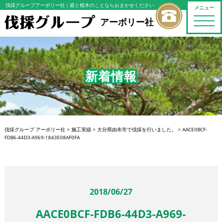
伐採グループアーボリー社
｜庭と植木のことならおまかせください
メニュー
toggle
アーボリー社
naviga
新着情報
伐採グループ アーボリー社
>
施工実績
>
大分県由布市で伐採を行いました。
>
AACE0BCF-
FDB6-44D3-A969-1843E08AF0FA
2018/06/27
AACE0BCF-FDB6-44D3-A969-