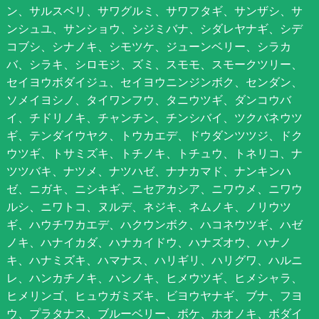
ン、サルスベリ、サワグルミ、サワフタギ、サンザシ、サ
ンシュユ、サンショウ、シジミバナ、シダレヤナギ、シデ
コブシ、シナノキ、シモツケ、ジューンベリー、シラカ
バ、シラキ、シロモジ、ズミ、スモモ、スモークツリー、
セイヨウボダイジュ、セイヨウニンジンボク、センダン、
ソメイヨシノ、タイワンフウ、タニウツギ、ダンコウバ
イ、チドリノキ、チャンチン、チンシバイ、ツクバネウツ
ギ、テンダイウヤク、トウカエデ、ドウダンツツジ、ドク
ウツギ、トサミズキ、トチノキ、トチュウ、トネリコ、ナ
ツツバキ、ナツメ、ナツハゼ、ナナカマド、ナンキンハ
ゼ、ニガキ、ニシキギ、ニセアカシア、ニワウメ、ニワウ
ルシ、ニワトコ、ヌルデ、ネジキ、ネムノキ、ノリウツ
ギ、ハウチワカエデ、ハクウンボク、ハコネウツギ、ハゼ
ノキ、ハナイカダ、ハナカイドウ、ハナズオウ、ハナノ
キ、ハナミズキ、ハマナス、ハリギリ、ハリグワ、ハルニ
レ、ハンカチノキ、ハンノキ、ヒメウツギ、ヒメシャラ、
ヒメリンゴ、ヒュウガミズキ、ビヨウヤナギ、ブナ、フヨ
ウ、プラタナス、ブルーベリー、ボケ、ホオノキ、ボダイ