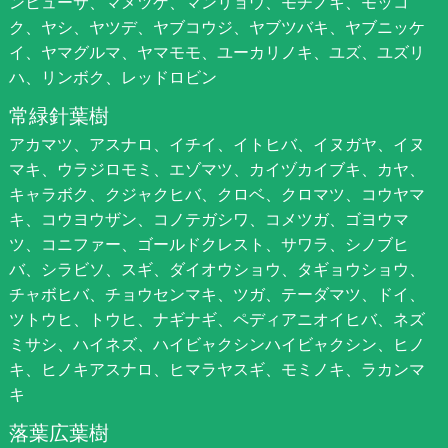
ンヒューサ、マメツゲ、マンリョウ、モチノキ、モッコ
ク、ヤシ、ヤツデ、ヤブコウジ、ヤブツバキ、ヤブニッケ
イ、ヤマグルマ、ヤマモモ、ユーカリノキ、ユズ、ユズリ
ハ、リンボク、レッドロビン
常緑針葉樹
アカマツ、アスナロ、イチイ、イトヒバ、イヌガヤ、イヌ
マキ、ウラジロモミ、エゾマツ、カイヅカイブキ、カヤ、
キャラボク、クジャクヒバ、クロベ、クロマツ、コウヤマ
キ、コウヨウザン、コノテガシワ、コメツガ、ゴヨウマ
ツ、コニファー、ゴールドクレスト、サワラ、シノブヒ
バ、シラビソ、スギ、ダイオウショウ、タギョウショウ、
チャボヒバ、チョウセンマキ、ツガ、テーダマツ、ドイ、
ツトウヒ、トウヒ、ナギナギ、ペディアニオイヒバ、ネズ
ミサシ、ハイネズ、ハイビャクシンハイビャクシン、ヒノ
キ、ヒノキアスナロ、ヒマラヤスギ、モミノキ、ラカンマ
キ
落葉広葉樹