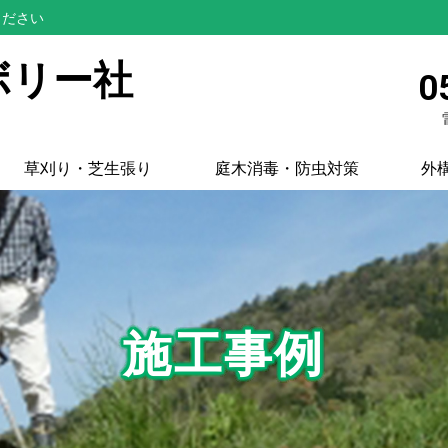
ください
ボリー社
0
草刈り・芝生張り
庭木消毒・防虫対策
外
施工事例