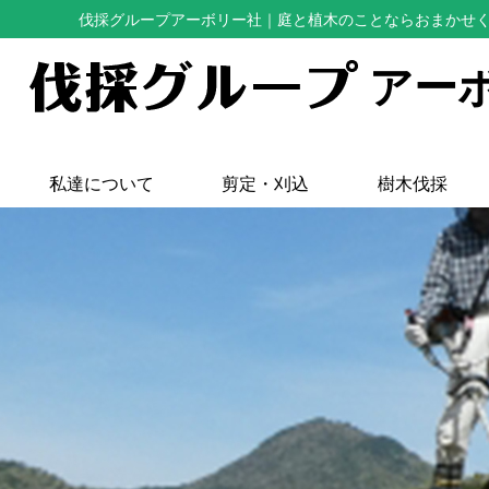
伐採グループアーボリー社
｜庭と植木のことならおまかせ
アー
私達について
剪定・刈込
樹木伐採