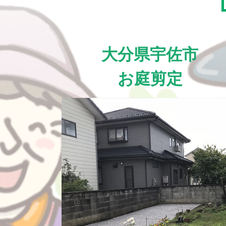
大分県宇佐市
お庭剪定