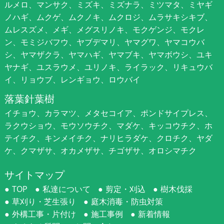
ルメロ、マンサク、ミズキ、ミズナラ、ミツマタ、ミヤギ
ノハギ、ムクゲ、ムクノキ、ムクロジ、ムラサキシキブ、
ムレスズメ、メギ、メグスリノキ、モクゲンジ、モクレ
ン、モミジバフウ、ヤブデマリ、ヤマグワ、ヤマコウバ
シ、ヤマザクラ、ヤマハギ、ヤマブキ、ヤマボウシ、ユキ
ヤナギ、ユスラウメ、ユリノキ、ライラック、リキュウバ
イ、リョウブ、レンギョウ、ロウバイ
落葉針葉樹
イチョウ、カラマツ、メタセコイア、ポンドサイプレス、
ラクウショウ、モウソウチク、マダケ、キッコウチク、ホ
テイチク、キンメイチク、ナリヒラダケ、クロチク、ヤダ
ケ、クマザサ、オカメザサ、チゴザサ、オロシマチク
サイトマップ
TOP
私達について
剪定・刈込
樹木伐採
草刈り・芝生張り
庭木消毒・防虫対策
外構工事・片付け
施工事例
新着情報