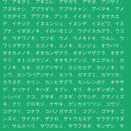
ワ、アキグミ、アキニレ、アサガラ、アサダ、アジサイ、
アズキナシ、アブラギリ、アブラチャン、アベマキ、アメ
リカデイゴ、アワブキ、アンズ、イイギリ、イタヤカエ
デ、イチジク、イヌエンジュ、イヌシデ、イヌビワ、イヌ
ブナ、イボタノキ、イロハモミジ、ウグイスカグラ、ウコ
ギ、ウチワノキ、ウツギ、ウメ、ウメモドキ、ウルシ、ウ
ワミズザクラ、エゴノキ、エノキ、エンジュ、オウバイ、
オオカメノキ、オオカンザクラ、オオシマザクラ、オオデ
マリ、オトコヨウゾメ、オオモクゲンジ、オニグルミ、カ
イノキ、カキ、ガクアジサイ、カジカエデ、カジノキ、カ
シワ、カシワバアジサイ、カツラ、ガマズミ、カマツカ、
カラタチ、カリン、カンヒザクラ、カンレンボク、キササ
ゲ、キソケイ、キハダ、キブシ、キリ、キンギンボク、キ
ンシバイ、クコ、クサギ、クヌギ、クマシデ、クマノミズ
キ、クリ、クロモジ、ケヤキ、ゲンカイツツジ、コウゾ、
コデマリ、コナラ、コバノガマズミ、コブシ、ゴマギ、ゴ
ンズイ、サイカチ、ザクロ、サトウカエデ、サラサドウダ
ン、サルスベリ、サワグルミ、サワフタギ、サンザシ、サ