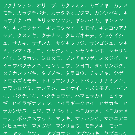
フクナンテン、オリーブ、カクレミノ、カゴノキ、カナメ
モチ、カラタチバナ、カラタネオガタマ、カンツバキ、キ
ョウチクトウ、キリシマツツジ、ギンバイカ、キンメツ
ゲ、キンモクセイ、ギンモクセイ、ミモザ、ギンヨウアカ
シア、クスノキ、クチナシ、クロガネモチ、ゲッケイジ
ュ、サカキ、サザンカ、サツキツツジ、サンゴジュ、シキ
ミ、シマトネリコ、シャクナゲ、シャシャンポ、シャリン
バイ、シラカシ、シロダモ、ジンチョウゲ、スダジイ、セ
イヨウバクチノキ、センリョウ、ソヨゴ、タイサンボク、
タチカンツバキ、タブノキ、タラヨウ、チャノキ、ツゲ、
トウネズミモチ、トキワマンサク、トベラ、ナナミノキ、
ナワシログミ、ナンテン、ニッケイ、ネズミモチ、ハイノ
キ、バクチノキ、ハクチョウゲ、ハマヒサカキ、ヒイラ
ギ、ヒイラギナンテン、ヒイラギモクセイ、ヒサカキ、ピ
ラカンサス、ビワ、プリペット、ベニカナメ、ベニカナメ
モチ、ボックスウッド、マサキ、マテバシイ、マホニアコ
ンヒューサ、マメツゲ、マンリョウ、モチノキ、モッコ
ク、ヤシ、ヤツデ、ヤブコウジ、ヤブツバキ、ヤブニッケ