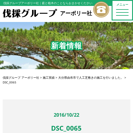
伐採グループアーボリー社
｜庭と植木のことならおまかせください
メニュー
toggle
アーボリー社
naviga
新着情報
伐採グループ アーボリー社
>
施工実績
>
大分県由布市で人工芝敷きの施工を行いました。
>
DSC_0065
2016/10/22
DSC_0065