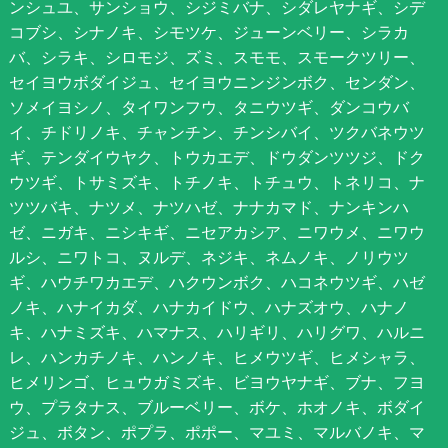
ンシュユ、サンショウ、シジミバナ、シダレヤナギ、シデ
コブシ、シナノキ、シモツケ、ジューンベリー、シラカ
バ、シラキ、シロモジ、ズミ、スモモ、スモークツリー、
セイヨウボダイジュ、セイヨウニンジンボク、センダン、
ソメイヨシノ、タイワンフウ、タニウツギ、ダンコウバ
イ、チドリノキ、チャンチン、チンシバイ、ツクバネウツ
ギ、テンダイウヤク、トウカエデ、ドウダンツツジ、ドク
ウツギ、トサミズキ、トチノキ、トチュウ、トネリコ、ナ
ツツバキ、ナツメ、ナツハゼ、ナナカマド、ナンキンハ
ゼ、ニガキ、ニシキギ、ニセアカシア、ニワウメ、ニワウ
ルシ、ニワトコ、ヌルデ、ネジキ、ネムノキ、ノリウツ
ギ、ハウチワカエデ、ハクウンボク、ハコネウツギ、ハゼ
ノキ、ハナイカダ、ハナカイドウ、ハナズオウ、ハナノ
キ、ハナミズキ、ハマナス、ハリギリ、ハリグワ、ハルニ
レ、ハンカチノキ、ハンノキ、ヒメウツギ、ヒメシャラ、
ヒメリンゴ、ヒュウガミズキ、ビヨウヤナギ、ブナ、フヨ
ウ、プラタナス、ブルーベリー、ボケ、ホオノキ、ボダイ
ジュ、ボタン、ポプラ、ポポー、マユミ、マルバノキ、マ