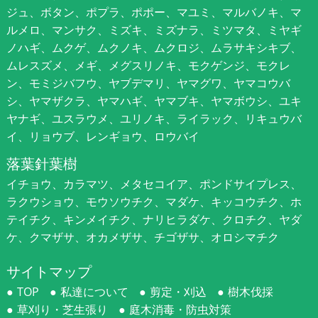
ジュ、ボタン、ポプラ、ポポー、マユミ、マルバノキ、マ
ルメロ、マンサク、ミズキ、ミズナラ、ミツマタ、ミヤギ
ノハギ、ムクゲ、ムクノキ、ムクロジ、ムラサキシキブ、
ムレスズメ、メギ、メグスリノキ、モクゲンジ、モクレ
ン、モミジバフウ、ヤブデマリ、ヤマグワ、ヤマコウバ
シ、ヤマザクラ、ヤマハギ、ヤマブキ、ヤマボウシ、ユキ
ヤナギ、ユスラウメ、ユリノキ、ライラック、リキュウバ
イ、リョウブ、レンギョウ、ロウバイ
落葉針葉樹
イチョウ、カラマツ、メタセコイア、ポンドサイプレス、
ラクウショウ、モウソウチク、マダケ、キッコウチク、ホ
テイチク、キンメイチク、ナリヒラダケ、クロチク、ヤダ
ケ、クマザサ、オカメザサ、チゴザサ、オロシマチク
サイトマップ
TOP
私達について
剪定・刈込
樹木伐採
草刈り・芝生張り
庭木消毒・防虫対策