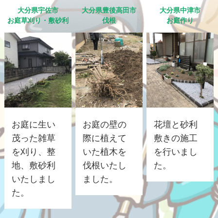
大分県宇佐市
大分県豊後高田市
大分県中津市
お庭草刈り・敷砂利
伐根
お庭作り
お庭に生い
お庭の壁の
花壇と砂利
茂った雑草
際に植えて
敷きの施工
を刈り、整
いた植木を
を行いまし
地、敷砂利
伐根いたし
た。
いたしまし
ました。
た。