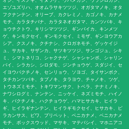
オシ、イスノキ、イヌツゲ、ウバメガシ、ウラジロガシ、
エゾユズリハ、オオムラサキツツジ、オガタマノキ、オタ
フクナンテン、オリーブ、カクレミノ、カゴノキ、カナメ
モチ、カラタチバナ、カラタネオガタマ、カンツバキ、キ
ョウチクトウ、キリシマツツジ、ギンバイカ、キンメツ
ゲ、キンモクセイ、ギンモクセイ、ミモザ、ギンヨウアカ
シア、クスノキ、クチナシ、クロガネモチ、ゲッケイジ
ュ、サカキ、サザンカ、サツキツツジ、サンゴジュ、シキ
ミ、シマトネリコ、シャクナゲ、シャシャンポ、シャリン
バイ、シラカシ、シロダモ、ジンチョウゲ、スダジイ、セ
イヨウバクチノキ、センリョウ、ソヨゴ、タイサンボク、
タチカンツバキ、タブノキ、タラヨウ、チャノキ、ツゲ、
トウネズミモチ、トキワマンサク、トベラ、ナナミノキ、
ナワシログミ、ナンテン、ニッケイ、ネズミモチ、ハイノ
キ、バクチノキ、ハクチョウゲ、ハマヒサカキ、ヒイラ
ギ、ヒイラギナンテン、ヒイラギモクセイ、ヒサカキ、ピ
ラカンサス、ビワ、プリペット、ベニカナメ、ベニカナメ
モチ、ボックスウッド、マサキ、マテバシイ、マホニアコ