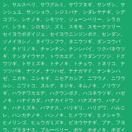
ン、サルスベリ、サワグルミ、サワフタギ、サンザシ、サ
ンシュユ、サンショウ、シジミバナ、シダレヤナギ、シデ
コブシ、シナノキ、シモツケ、ジューンベリー、シラカ
バ、シラキ、シロモジ、ズミ、スモモ、スモークツリー、
セイヨウボダイジュ、セイヨウニンジンボク、センダン、
ソメイヨシノ、タイワンフウ、タニウツギ、ダンコウバ
イ、チドリノキ、チャンチン、チンシバイ、ツクバネウツ
ギ、テンダイウヤク、トウカエデ、ドウダンツツジ、ドク
ウツギ、トサミズキ、トチノキ、トチュウ、トネリコ、ナ
ツツバキ、ナツメ、ナツハゼ、ナナカマド、ナンキンハ
ゼ、ニガキ、ニシキギ、ニセアカシア、ニワウメ、ニワウ
ルシ、ニワトコ、ヌルデ、ネジキ、ネムノキ、ノリウツ
ギ、ハウチワカエデ、ハクウンボク、ハコネウツギ、ハゼ
ノキ、ハナイカダ、ハナカイドウ、ハナズオウ、ハナノ
キ、ハナミズキ、ハマナス、ハリギリ、ハリグワ、ハルニ
レ、ハンカチノキ、ハンノキ、ヒメウツギ、ヒメシャラ、
ヒメリンゴ、ヒュウガミズキ、ビヨウヤナギ、ブナ、フヨ
ウ、プラタナス、ブルーベリー、ボケ、ホオノキ、ボダイ