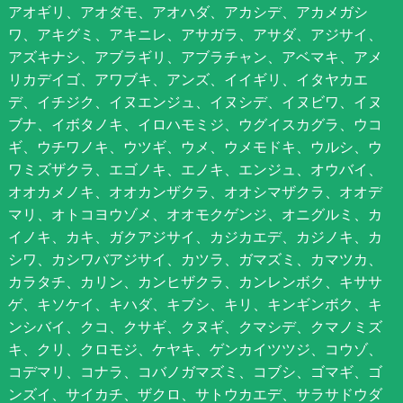
アオギリ、アオダモ、アオハダ、アカシデ、アカメガシ
ワ、アキグミ、アキニレ、アサガラ、アサダ、アジサイ、
アズキナシ、アブラギリ、アブラチャン、アベマキ、アメ
リカデイゴ、アワブキ、アンズ、イイギリ、イタヤカエ
デ、イチジク、イヌエンジュ、イヌシデ、イヌビワ、イヌ
ブナ、イボタノキ、イロハモミジ、ウグイスカグラ、ウコ
ギ、ウチワノキ、ウツギ、ウメ、ウメモドキ、ウルシ、ウ
ワミズザクラ、エゴノキ、エノキ、エンジュ、オウバイ、
オオカメノキ、オオカンザクラ、オオシマザクラ、オオデ
マリ、オトコヨウゾメ、オオモクゲンジ、オニグルミ、カ
イノキ、カキ、ガクアジサイ、カジカエデ、カジノキ、カ
シワ、カシワバアジサイ、カツラ、ガマズミ、カマツカ、
カラタチ、カリン、カンヒザクラ、カンレンボク、キササ
ゲ、キソケイ、キハダ、キブシ、キリ、キンギンボク、キ
ンシバイ、クコ、クサギ、クヌギ、クマシデ、クマノミズ
キ、クリ、クロモジ、ケヤキ、ゲンカイツツジ、コウゾ、
コデマリ、コナラ、コバノガマズミ、コブシ、ゴマギ、ゴ
ンズイ、サイカチ、ザクロ、サトウカエデ、サラサドウダ