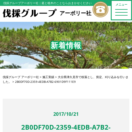
伐採グループアーボリー社
｜庭と植木のことならおまかせください
メニュー
toggle
アーボリー社
naviga
新着情報
伐採グループ アーボリー社
>
施工実績
>
大分県津久見市で枝落とし、剪定、刈り込みを行いま
した。
>
2B0DF70D-2359-4EDB-A7B2-6901D9F111E9
2017/10/21
2B0DF70D-2359-4EDB-A7B2-