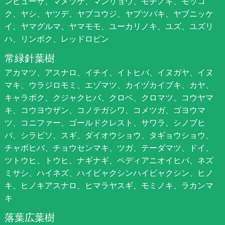
ンヒューサ、マメツゲ、マンリョウ、モチノキ、モッコ
ク、ヤシ、ヤツデ、ヤブコウジ、ヤブツバキ、ヤブニッケ
イ、ヤマグルマ、ヤマモモ、ユーカリノキ、ユズ、ユズリ
ハ、リンボク、レッドロビン
常緑針葉樹
アカマツ、アスナロ、イチイ、イトヒバ、イヌガヤ、イヌ
マキ、ウラジロモミ、エゾマツ、カイヅカイブキ、カヤ、
キャラボク、クジャクヒバ、クロベ、クロマツ、コウヤマ
キ、コウヨウザン、コノテガシワ、コメツガ、ゴヨウマ
ツ、コニファー、ゴールドクレスト、サワラ、シノブヒ
バ、シラビソ、スギ、ダイオウショウ、タギョウショウ、
チャボヒバ、チョウセンマキ、ツガ、テーダマツ、ドイ、
ツトウヒ、トウヒ、ナギナギ、ペディアニオイヒバ、ネズ
ミサシ、ハイネズ、ハイビャクシンハイビャクシン、ヒノ
キ、ヒノキアスナロ、ヒマラヤスギ、モミノキ、ラカンマ
キ
落葉広葉樹