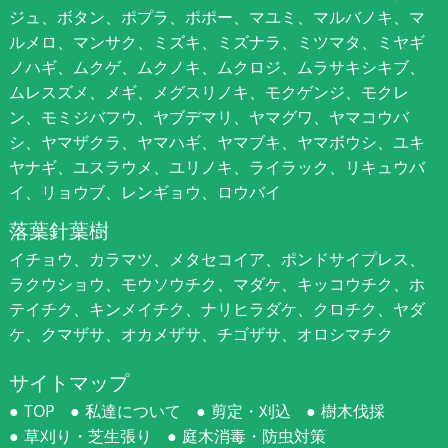
ジュ、ボタン、ポプラ、ポポー、マユミ、マルバノキ、マ
ルメロ、マンサク、ミズキ、ミズナラ、ミツマタ、ミヤギ
ノハギ、ムクゲ、ムクノキ、ムクロジ、ムラサキシキブ、
ムレスズメ、メギ、メグスリノキ、モクゲンジ、モクレ
ン、モミジバフウ、ヤブデマリ、ヤマグワ、ヤマコウバ
シ、ヤマザクラ、ヤマハギ、ヤマブキ、ヤマボウシ、ユキ
ヤナギ、ユスラウメ、ユリノキ、ライラック、リキュウバ
イ、リョウブ、レンギョウ、ロウバイ
落葉針葉樹
イチョウ、カラマツ、メタセコイア、ポンドサイプレス、
ラクウショウ、モウソウチク、マダケ、キッコウチク、ホ
テイチク、キンメイチク、ナリヒラダケ、クロチク、ヤダ
ケ、クマザサ、オカメザサ、チゴザサ、オロシマチク
サイトマップ
TOP
私達について
剪定・刈込
樹木伐採
草刈り・芝生張り
庭木消毒・防虫対策