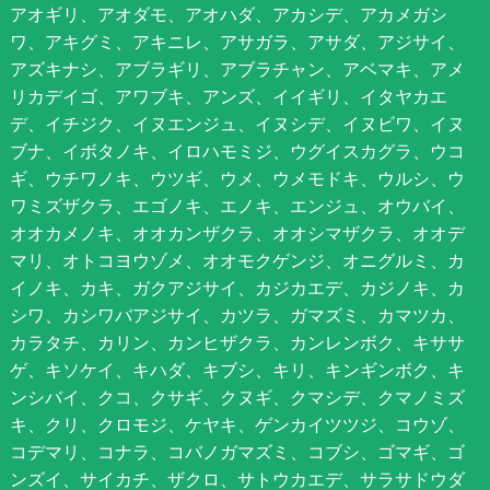
アオギリ、アオダモ、アオハダ、アカシデ、アカメガシ
ワ、アキグミ、アキニレ、アサガラ、アサダ、アジサイ、
アズキナシ、アブラギリ、アブラチャン、アベマキ、アメ
リカデイゴ、アワブキ、アンズ、イイギリ、イタヤカエ
デ、イチジク、イヌエンジュ、イヌシデ、イヌビワ、イヌ
ブナ、イボタノキ、イロハモミジ、ウグイスカグラ、ウコ
ギ、ウチワノキ、ウツギ、ウメ、ウメモドキ、ウルシ、ウ
ワミズザクラ、エゴノキ、エノキ、エンジュ、オウバイ、
オオカメノキ、オオカンザクラ、オオシマザクラ、オオデ
マリ、オトコヨウゾメ、オオモクゲンジ、オニグルミ、カ
イノキ、カキ、ガクアジサイ、カジカエデ、カジノキ、カ
シワ、カシワバアジサイ、カツラ、ガマズミ、カマツカ、
カラタチ、カリン、カンヒザクラ、カンレンボク、キササ
ゲ、キソケイ、キハダ、キブシ、キリ、キンギンボク、キ
ンシバイ、クコ、クサギ、クヌギ、クマシデ、クマノミズ
キ、クリ、クロモジ、ケヤキ、ゲンカイツツジ、コウゾ、
コデマリ、コナラ、コバノガマズミ、コブシ、ゴマギ、ゴ
ンズイ、サイカチ、ザクロ、サトウカエデ、サラサドウダ