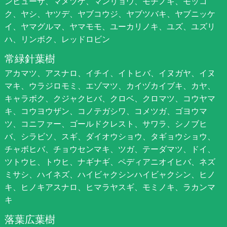
ンヒューサ、マメツゲ、マンリョウ、モチノキ、モッコ
ク、ヤシ、ヤツデ、ヤブコウジ、ヤブツバキ、ヤブニッケ
イ、ヤマグルマ、ヤマモモ、ユーカリノキ、ユズ、ユズリ
ハ、リンボク、レッドロビン
常緑針葉樹
アカマツ、アスナロ、イチイ、イトヒバ、イヌガヤ、イヌ
マキ、ウラジロモミ、エゾマツ、カイヅカイブキ、カヤ、
キャラボク、クジャクヒバ、クロベ、クロマツ、コウヤマ
キ、コウヨウザン、コノテガシワ、コメツガ、ゴヨウマ
ツ、コニファー、ゴールドクレスト、サワラ、シノブヒ
バ、シラビソ、スギ、ダイオウショウ、タギョウショウ、
チャボヒバ、チョウセンマキ、ツガ、テーダマツ、ドイ、
ツトウヒ、トウヒ、ナギナギ、ペディアニオイヒバ、ネズ
ミサシ、ハイネズ、ハイビャクシンハイビャクシン、ヒノ
キ、ヒノキアスナロ、ヒマラヤスギ、モミノキ、ラカンマ
キ
落葉広葉樹