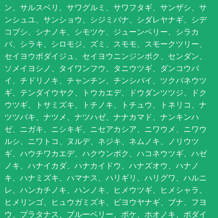
ン、サルスベリ、サワグルミ、サワフタギ、サンザシ、サ
ンシュユ、サンショウ、シジミバナ、シダレヤナギ、シデ
コブシ、シナノキ、シモツケ、ジューンベリー、シラカ
バ、シラキ、シロモジ、ズミ、スモモ、スモークツリー、
セイヨウボダイジュ、セイヨウニンジンボク、センダン、
ソメイヨシノ、タイワンフウ、タニウツギ、ダンコウバ
イ、チドリノキ、チャンチン、チンシバイ、ツクバネウツ
ギ、テンダイウヤク、トウカエデ、ドウダンツツジ、ドク
ウツギ、トサミズキ、トチノキ、トチュウ、トネリコ、ナ
ツツバキ、ナツメ、ナツハゼ、ナナカマド、ナンキンハ
ゼ、ニガキ、ニシキギ、ニセアカシア、ニワウメ、ニワウ
ルシ、ニワトコ、ヌルデ、ネジキ、ネムノキ、ノリウツ
ギ、ハウチワカエデ、ハクウンボク、ハコネウツギ、ハゼ
ノキ、ハナイカダ、ハナカイドウ、ハナズオウ、ハナノ
キ、ハナミズキ、ハマナス、ハリギリ、ハリグワ、ハルニ
レ、ハンカチノキ、ハンノキ、ヒメウツギ、ヒメシャラ、
ヒメリンゴ、ヒュウガミズキ、ビヨウヤナギ、ブナ、フヨ
ウ、プラタナス、ブルーベリー、ボケ、ホオノキ、ボダイ