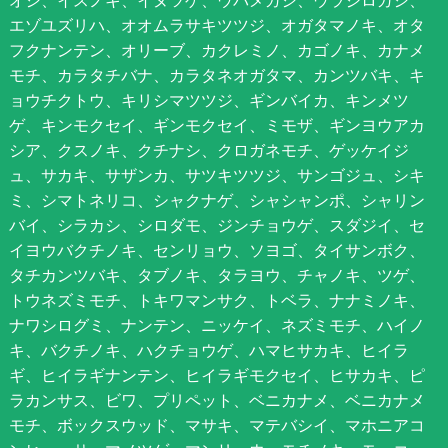
オシ、イスノキ、イヌツゲ、ウバメガシ、ウラジロガシ、
エゾユズリハ、オオムラサキツツジ、オガタマノキ、オタ
フクナンテン、オリーブ、カクレミノ、カゴノキ、カナメ
モチ、カラタチバナ、カラタネオガタマ、カンツバキ、キ
ョウチクトウ、キリシマツツジ、ギンバイカ、キンメツ
ゲ、キンモクセイ、ギンモクセイ、ミモザ、ギンヨウアカ
シア、クスノキ、クチナシ、クロガネモチ、ゲッケイジ
ュ、サカキ、サザンカ、サツキツツジ、サンゴジュ、シキ
ミ、シマトネリコ、シャクナゲ、シャシャンポ、シャリン
バイ、シラカシ、シロダモ、ジンチョウゲ、スダジイ、セ
イヨウバクチノキ、センリョウ、ソヨゴ、タイサンボク、
タチカンツバキ、タブノキ、タラヨウ、チャノキ、ツゲ、
トウネズミモチ、トキワマンサク、トベラ、ナナミノキ、
ナワシログミ、ナンテン、ニッケイ、ネズミモチ、ハイノ
キ、バクチノキ、ハクチョウゲ、ハマヒサカキ、ヒイラ
ギ、ヒイラギナンテン、ヒイラギモクセイ、ヒサカキ、ピ
ラカンサス、ビワ、プリペット、ベニカナメ、ベニカナメ
モチ、ボックスウッド、マサキ、マテバシイ、マホニアコ