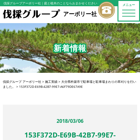
伐採グループアーボリー社
｜庭と植木のことならおまかせください
メニュー
toggle
アーボリー社
naviga
新着情報
伐採グループ アーボリー社
>
施工実績
>
大分県杵築市で駐車場と駐車場まわりの草刈りを行い
ました。
>
153F372D-E69B-42B7-99E7-A6F79DE67A9E
2018/03/06
153F372D-E69B-42B7-99E7-