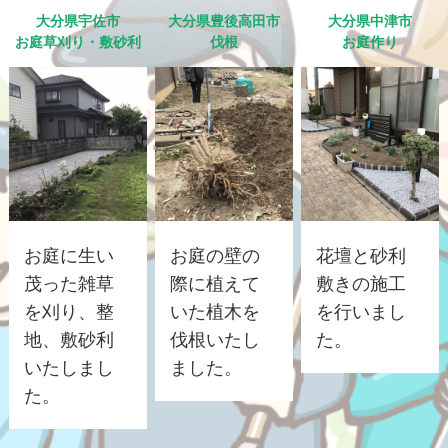
大分県宇佐市
大分県豊後高田市
大分県中津市
お庭草刈り・敷砂利
伐根
お庭作り
お庭に生い
お庭の壁の
花壇と砂利
茂った雑草
際に植えて
敷きの施工
を刈り、整
いた植木を
を行いまし
地、敷砂利
伐根いたし
た。
いたしまし
ました。
た。