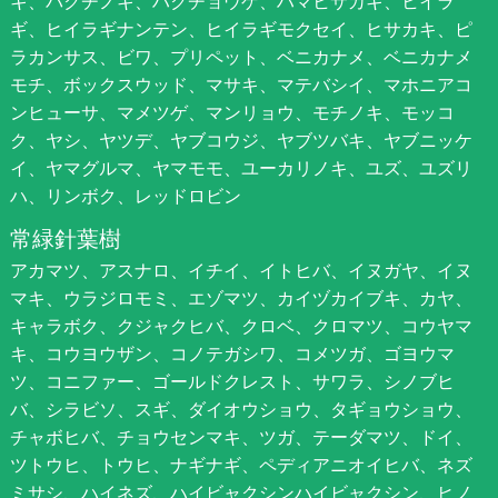
キ、バクチノキ、ハクチョウゲ、ハマヒサカキ、ヒイラ
ギ、ヒイラギナンテン、ヒイラギモクセイ、ヒサカキ、ピ
ラカンサス、ビワ、プリペット、ベニカナメ、ベニカナメ
モチ、ボックスウッド、マサキ、マテバシイ、マホニアコ
ンヒューサ、マメツゲ、マンリョウ、モチノキ、モッコ
ク、ヤシ、ヤツデ、ヤブコウジ、ヤブツバキ、ヤブニッケ
イ、ヤマグルマ、ヤマモモ、ユーカリノキ、ユズ、ユズリ
ハ、リンボク、レッドロビン
常緑針葉樹
アカマツ、アスナロ、イチイ、イトヒバ、イヌガヤ、イヌ
マキ、ウラジロモミ、エゾマツ、カイヅカイブキ、カヤ、
キャラボク、クジャクヒバ、クロベ、クロマツ、コウヤマ
キ、コウヨウザン、コノテガシワ、コメツガ、ゴヨウマ
ツ、コニファー、ゴールドクレスト、サワラ、シノブヒ
バ、シラビソ、スギ、ダイオウショウ、タギョウショウ、
チャボヒバ、チョウセンマキ、ツガ、テーダマツ、ドイ、
ツトウヒ、トウヒ、ナギナギ、ペディアニオイヒバ、ネズ
ミサシ、ハイネズ、ハイビャクシンハイビャクシン、ヒノ