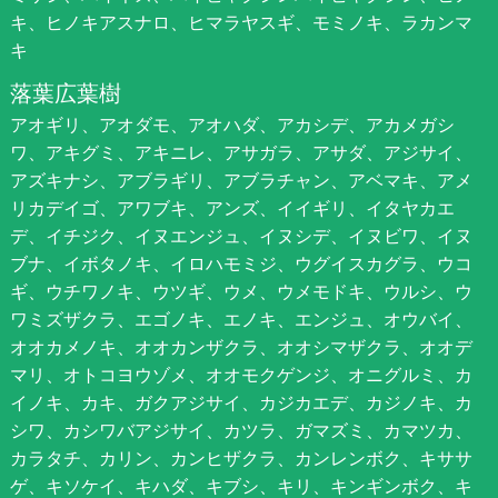
キ、ヒノキアスナロ、ヒマラヤスギ、モミノキ、ラカンマ
キ
落葉広葉樹
アオギリ、アオダモ、アオハダ、アカシデ、アカメガシ
ワ、アキグミ、アキニレ、アサガラ、アサダ、アジサイ、
アズキナシ、アブラギリ、アブラチャン、アベマキ、アメ
リカデイゴ、アワブキ、アンズ、イイギリ、イタヤカエ
デ、イチジク、イヌエンジュ、イヌシデ、イヌビワ、イヌ
ブナ、イボタノキ、イロハモミジ、ウグイスカグラ、ウコ
ギ、ウチワノキ、ウツギ、ウメ、ウメモドキ、ウルシ、ウ
ワミズザクラ、エゴノキ、エノキ、エンジュ、オウバイ、
オオカメノキ、オオカンザクラ、オオシマザクラ、オオデ
マリ、オトコヨウゾメ、オオモクゲンジ、オニグルミ、カ
イノキ、カキ、ガクアジサイ、カジカエデ、カジノキ、カ
シワ、カシワバアジサイ、カツラ、ガマズミ、カマツカ、
カラタチ、カリン、カンヒザクラ、カンレンボク、キササ
ゲ、キソケイ、キハダ、キブシ、キリ、キンギンボク、キ