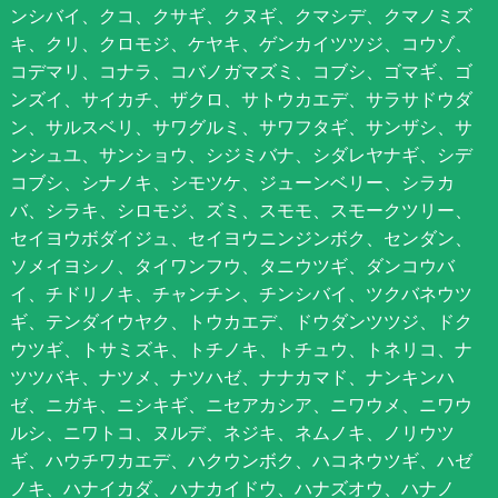
ンシバイ、クコ、クサギ、クヌギ、クマシデ、クマノミズ
キ、クリ、クロモジ、ケヤキ、ゲンカイツツジ、コウゾ、
コデマリ、コナラ、コバノガマズミ、コブシ、ゴマギ、ゴ
ンズイ、サイカチ、ザクロ、サトウカエデ、サラサドウダ
ン、サルスベリ、サワグルミ、サワフタギ、サンザシ、サ
ンシュユ、サンショウ、シジミバナ、シダレヤナギ、シデ
コブシ、シナノキ、シモツケ、ジューンベリー、シラカ
バ、シラキ、シロモジ、ズミ、スモモ、スモークツリー、
セイヨウボダイジュ、セイヨウニンジンボク、センダン、
ソメイヨシノ、タイワンフウ、タニウツギ、ダンコウバ
イ、チドリノキ、チャンチン、チンシバイ、ツクバネウツ
ギ、テンダイウヤク、トウカエデ、ドウダンツツジ、ドク
ウツギ、トサミズキ、トチノキ、トチュウ、トネリコ、ナ
ツツバキ、ナツメ、ナツハゼ、ナナカマド、ナンキンハ
ゼ、ニガキ、ニシキギ、ニセアカシア、ニワウメ、ニワウ
ルシ、ニワトコ、ヌルデ、ネジキ、ネムノキ、ノリウツ
ギ、ハウチワカエデ、ハクウンボク、ハコネウツギ、ハゼ
ノキ、ハナイカダ、ハナカイドウ、ハナズオウ、ハナノ