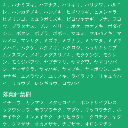
キ、ハナミズキ、ハマナス、ハリギリ、ハリグワ、ハルニ
レ、ハンカチノキ、ハンノキ、ヒメウツギ、ヒメシャラ、
ヒメリンゴ、ヒュウガミズキ、ビヨウヤナギ、ブナ、フヨ
ウ、プラタナス、ブルーベリー、ボケ、ホオノキ、ボダイ
ジュ、ボタン、ポプラ、ポポー、マユミ、マルバノキ、マ
ルメロ、マンサク、ミズキ、ミズナラ、ミツマタ、ミヤギ
ノハギ、ムクゲ、ムクノキ、ムクロジ、ムラサキシキブ、
ムレスズメ、メギ、メグスリノキ、モクゲンジ、モクレ
ン、モミジバフウ、ヤブデマリ、ヤマグワ、ヤマコウバ
シ、ヤマザクラ、ヤマハギ、ヤマブキ、ヤマボウシ、ユキ
ヤナギ、ユスラウメ、ユリノキ、ライラック、リキュウバ
イ、リョウブ、レンギョウ、ロウバイ
落葉針葉樹
イチョウ、カラマツ、メタセコイア、ポンドサイプレス、
ラクウショウ、モウソウチク、マダケ、キッコウチク、ホ
テイチク、キンメイチク、ナリヒラダケ、クロチク、ヤダ
ケ、クマザサ、オカメザサ、チゴザサ、オロシマチク