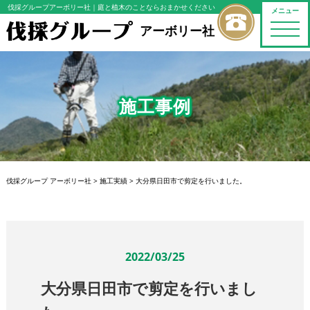
伐採グループアーボリー社
｜庭と植木のことならおまかせください
メニュー
toggle
アーボリー社
naviga
施工事例
伐採グループ アーボリー社
>
施工実績
>
大分県日田市で剪定を行いました。
2022/03/25
大分県日田市で剪定を行いまし