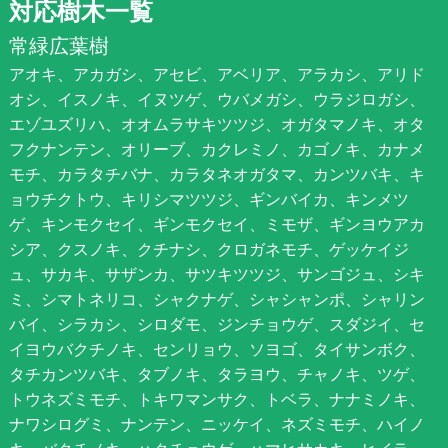
対応樹木一覧
常緑広葉樹
アオキ、アカガシ、アセビ、アベリア、アラカシ、アリド
オシ、イスノキ、イヌツゲ、ウバメガシ、ウラジロガシ、
エゾユズリハ、オオムラサキツツジ、オガタマノキ、オタ
フクナンテン、オリーブ、カクレミノ、カゴノキ、カナメ
モチ、カラタチバナ、カラタネオガタマ、カンツバキ、キ
ョウチクトウ、キリシマツツジ、ギンバイカ、キンメツ
ゲ、キンモクセイ、ギンモクセイ、ミモザ、ギンヨウアカ
シア、クスノキ、クチナシ、クロガネモチ、ゲッケイジ
ュ、サカキ、サザンカ、サツキツツジ、サンゴジュ、シキ
ミ、シマトネリコ、シャクナゲ、シャシャンポ、シャリン
バイ、シラカシ、シロダモ、ジンチョウゲ、スダジイ、セ
イヨウバクチノキ、センリョウ、ソヨゴ、タイサンボク、
タチカンツバキ、タブノキ、タラヨウ、チャノキ、ツゲ、
トウネズミモチ、トキワマンサク、トベラ、ナナミノキ、
ナワシログミ、ナンテン、ニッケイ、ネズミモチ、ハイノ