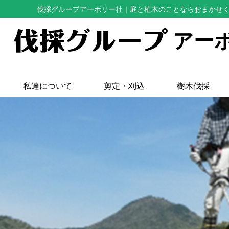
伐採グループアーボリー社
｜庭と植木のことならおまかせ
アー
私達について
剪定・刈込
樹木伐採