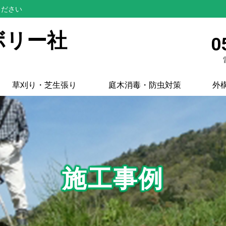
ください
ボリー社
0
草刈り・芝生張り
庭木消毒・防虫対策
外
施工事例