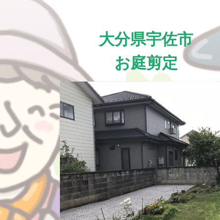
大分県宇佐市
お庭剪定