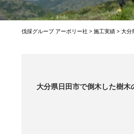
伐採グループ アーボリー社
>
施工実績
>
大分
大分県日田市で倒木した樹木