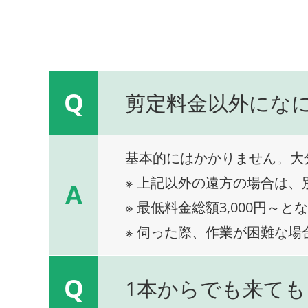
Q
剪定料金以外にな
基本的にはかかりません。大
※ 上記以外の遠方の場合は
A
※ 最低料金総額3,000円～と
※ 伺った際、作業が困難な場
Q
1本からでも来ても