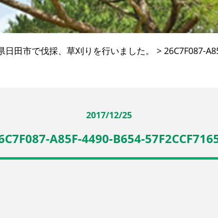
県日田市で伐採、草刈りを行いました。
>
26C7F087-A8
2017/12/25
6C7F087-A85F-4490-B654-57F2CCF716