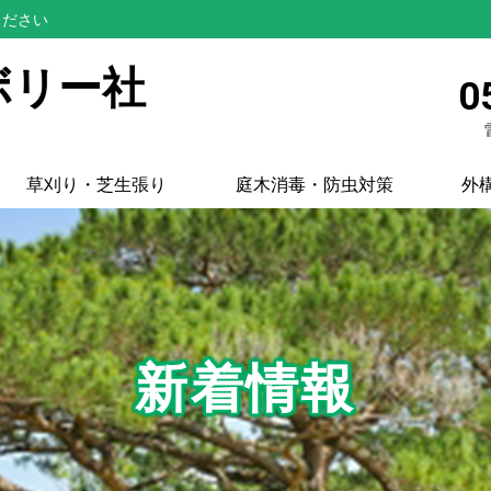
ください
ボリー社
0
草刈り・芝生張り
庭木消毒・防虫対策
外
新着情報