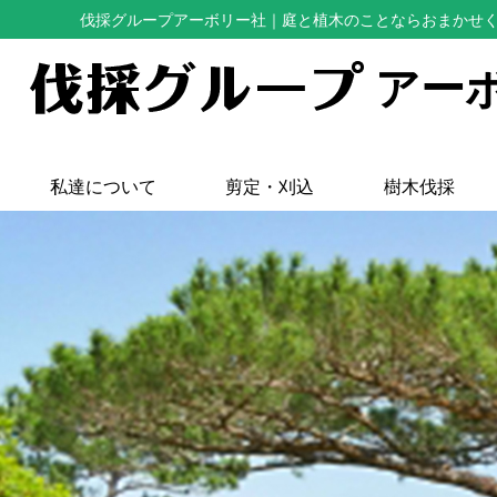
伐採グループアーボリー社
｜庭と植木のことならおまかせ
アー
私達について
剪定・刈込
樹木伐採