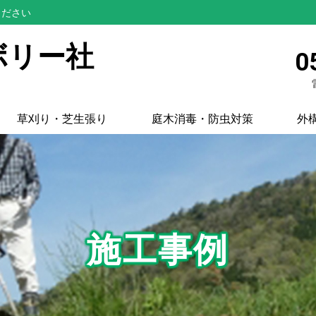
ください
ボリー社
0
草刈り・芝生張り
庭木消毒・防虫対策
外
施工事例