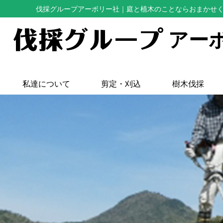
伐採グループアーボリー社
｜庭と植木のことならおまかせ
アー
私達について
剪定・刈込
樹木伐採