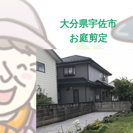
大分県宇佐市
お庭剪定