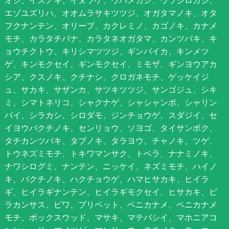
オシ、イスノキ、イヌツゲ、ウバメガシ、ウラジロガシ、
エゾユズリハ、オオムラサキツツジ、オガタマノキ、オタ
フクナンテン、オリーブ、カクレミノ、カゴノキ、カナメ
モチ、カラタチバナ、カラタネオガタマ、カンツバキ、キ
ョウチクトウ、キリシマツツジ、ギンバイカ、キンメツ
ゲ、キンモクセイ、ギンモクセイ、ミモザ、ギンヨウアカ
シア、クスノキ、クチナシ、クロガネモチ、ゲッケイジ
ュ、サカキ、サザンカ、サツキツツジ、サンゴジュ、シキ
ミ、シマトネリコ、シャクナゲ、シャシャンポ、シャリン
バイ、シラカシ、シロダモ、ジンチョウゲ、スダジイ、セ
イヨウバクチノキ、センリョウ、ソヨゴ、タイサンボク、
タチカンツバキ、タブノキ、タラヨウ、チャノキ、ツゲ、
トウネズミモチ、トキワマンサク、トベラ、ナナミノキ、
ナワシログミ、ナンテン、ニッケイ、ネズミモチ、ハイノ
キ、バクチノキ、ハクチョウゲ、ハマヒサカキ、ヒイラ
ギ、ヒイラギナンテン、ヒイラギモクセイ、ヒサカキ、ピ
ラカンサス、ビワ、プリペット、ベニカナメ、ベニカナメ
モチ、ボックスウッド、マサキ、マテバシイ、マホニアコ