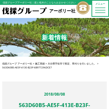
伐採グループアーボリー社
｜庭と植木のことならおまかせください
メニュー
toggle
アーボリー社
naviga
新着情報
伐採グループ アーボリー社
>
施工実績
>
大分県宇佐市で剪定、草刈りを行いました。
>
563D60B5-AE5F-413E-B23F-6B977296DCE7
2018/08/08
563D60B5-AE5F-413E-B23F-