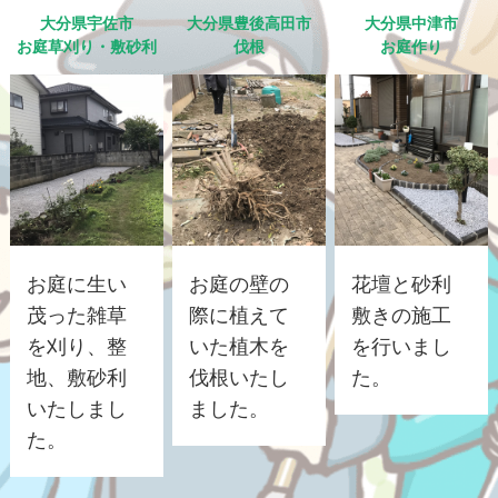
大分県宇佐市
大分県豊後高田市
大分県中津市
お庭草刈り・敷砂利
伐根
お庭作り
お庭に生い
お庭の壁の
花壇と砂利
茂った雑草
際に植えて
敷きの施工
を刈り、整
いた植木を
を行いまし
地、敷砂利
伐根いたし
た。
いたしまし
ました。
た。