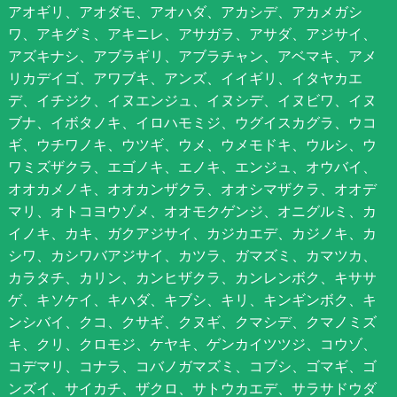
アオギリ、アオダモ、アオハダ、アカシデ、アカメガシ
ワ、アキグミ、アキニレ、アサガラ、アサダ、アジサイ、
アズキナシ、アブラギリ、アブラチャン、アベマキ、アメ
リカデイゴ、アワブキ、アンズ、イイギリ、イタヤカエ
デ、イチジク、イヌエンジュ、イヌシデ、イヌビワ、イヌ
ブナ、イボタノキ、イロハモミジ、ウグイスカグラ、ウコ
ギ、ウチワノキ、ウツギ、ウメ、ウメモドキ、ウルシ、ウ
ワミズザクラ、エゴノキ、エノキ、エンジュ、オウバイ、
オオカメノキ、オオカンザクラ、オオシマザクラ、オオデ
マリ、オトコヨウゾメ、オオモクゲンジ、オニグルミ、カ
イノキ、カキ、ガクアジサイ、カジカエデ、カジノキ、カ
シワ、カシワバアジサイ、カツラ、ガマズミ、カマツカ、
カラタチ、カリン、カンヒザクラ、カンレンボク、キササ
ゲ、キソケイ、キハダ、キブシ、キリ、キンギンボク、キ
ンシバイ、クコ、クサギ、クヌギ、クマシデ、クマノミズ
キ、クリ、クロモジ、ケヤキ、ゲンカイツツジ、コウゾ、
コデマリ、コナラ、コバノガマズミ、コブシ、ゴマギ、ゴ
ンズイ、サイカチ、ザクロ、サトウカエデ、サラサドウダ