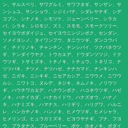
ン、サルスベリ、サワグルミ、サワフタギ、サンザシ、サ
ンシュユ、サンショウ、シジミバナ、シダレヤナギ、シデ
コブシ、シナノキ、シモツケ、ジューンベリー、シラカ
バ、シラキ、シロモジ、ズミ、スモモ、スモークツリー、
セイヨウボダイジュ、セイヨウニンジンボク、センダン、
ソメイヨシノ、タイワンフウ、タニウツギ、ダンコウバ
イ、チドリノキ、チャンチン、チンシバイ、ツクバネウツ
ギ、テンダイウヤク、トウカエデ、ドウダンツツジ、ドク
ウツギ、トサミズキ、トチノキ、トチュウ、トネリコ、ナ
ツツバキ、ナツメ、ナツハゼ、ナナカマド、ナンキンハ
ゼ、ニガキ、ニシキギ、ニセアカシア、ニワウメ、ニワウ
ルシ、ニワトコ、ヌルデ、ネジキ、ネムノキ、ノリウツ
ギ、ハウチワカエデ、ハクウンボク、ハコネウツギ、ハゼ
ノキ、ハナイカダ、ハナカイドウ、ハナズオウ、ハナノ
キ、ハナミズキ、ハマナス、ハリギリ、ハリグワ、ハルニ
レ、ハンカチノキ、ハンノキ、ヒメウツギ、ヒメシャラ、
ヒメリンゴ、ヒュウガミズキ、ビヨウヤナギ、ブナ、フヨ
ウ、プラタナス、ブルーベリー、ボケ、ホオノキ、ボダイ