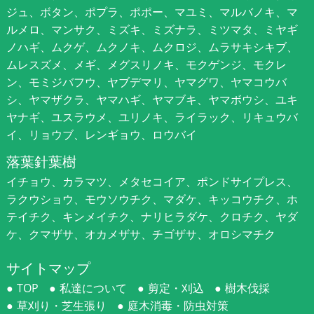
ジュ、ボタン、ポプラ、ポポー、マユミ、マルバノキ、マ
ルメロ、マンサク、ミズキ、ミズナラ、ミツマタ、ミヤギ
ノハギ、ムクゲ、ムクノキ、ムクロジ、ムラサキシキブ、
ムレスズメ、メギ、メグスリノキ、モクゲンジ、モクレ
ン、モミジバフウ、ヤブデマリ、ヤマグワ、ヤマコウバ
シ、ヤマザクラ、ヤマハギ、ヤマブキ、ヤマボウシ、ユキ
ヤナギ、ユスラウメ、ユリノキ、ライラック、リキュウバ
イ、リョウブ、レンギョウ、ロウバイ
落葉針葉樹
イチョウ、カラマツ、メタセコイア、ポンドサイプレス、
ラクウショウ、モウソウチク、マダケ、キッコウチク、ホ
テイチク、キンメイチク、ナリヒラダケ、クロチク、ヤダ
ケ、クマザサ、オカメザサ、チゴザサ、オロシマチク
サイトマップ
TOP
私達について
剪定・刈込
樹木伐採
草刈り・芝生張り
庭木消毒・防虫対策