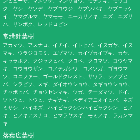
ンヒューサ、マメツゲ、マンリョウ、モチノキ、モッコ
ク、ヤシ、ヤツデ、ヤブコウジ、ヤブツバキ、ヤブニッケ
イ、ヤマグルマ、ヤマモモ、ユーカリノキ、ユズ、ユズリ
ハ、リンボク、レッドロビン
常緑針葉樹
アカマツ、アスナロ、イチイ、イトヒバ、イヌガヤ、イヌ
マキ、ウラジロモミ、エゾマツ、カイヅカイブキ、カヤ、
キャラボク、クジャクヒバ、クロベ、クロマツ、コウヤマ
キ、コウヨウザン、コノテガシワ、コメツガ、ゴヨウマ
ツ、コニファー、ゴールドクレスト、サワラ、シノブヒ
バ、シラビソ、スギ、ダイオウショウ、タギョウショウ、
チャボヒバ、チョウセンマキ、ツガ、テーダマツ、ドイ、
ツトウヒ、トウヒ、ナギナギ、ペディアニオイヒバ、ネズ
ミサシ、ハイネズ、ハイビャクシンハイビャクシン、ヒノ
キ、ヒノキアスナロ、ヒマラヤスギ、モミノキ、ラカンマ
キ
落葉広葉樹