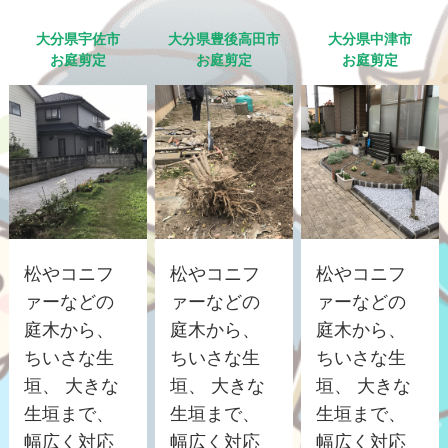
大分県宇佐市
大分県豊後高田市
大分県中津市
お庭剪定
お庭剪定
お庭剪定
松やコニフ
松やコニフ
松やコニフ
ァーなどの
ァーなどの
ァーなどの
庭木から、
庭木から、
庭木から、
ちいさな生
ちいさな生
ちいさな生
垣、 大きな
垣、 大きな
垣、 大きな
生垣まで、
生垣まで、
生垣まで、
幅広く対応
幅広く対応
幅広く対応