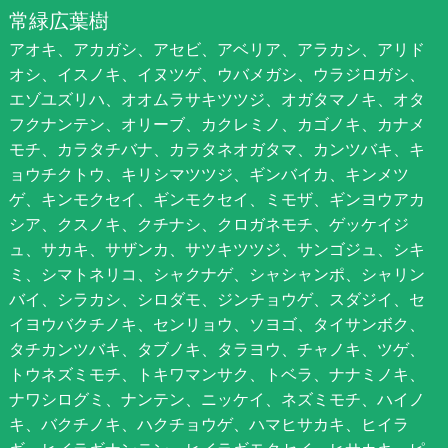
常緑広葉樹
アオキ、アカガシ、アセビ、アベリア、アラカシ、アリド
オシ、イスノキ、イヌツゲ、ウバメガシ、ウラジロガシ、
エゾユズリハ、オオムラサキツツジ、オガタマノキ、オタ
フクナンテン、オリーブ、カクレミノ、カゴノキ、カナメ
モチ、カラタチバナ、カラタネオガタマ、カンツバキ、キ
ョウチクトウ、キリシマツツジ、ギンバイカ、キンメツ
ゲ、キンモクセイ、ギンモクセイ、ミモザ、ギンヨウアカ
シア、クスノキ、クチナシ、クロガネモチ、ゲッケイジ
ュ、サカキ、サザンカ、サツキツツジ、サンゴジュ、シキ
ミ、シマトネリコ、シャクナゲ、シャシャンポ、シャリン
バイ、シラカシ、シロダモ、ジンチョウゲ、スダジイ、セ
イヨウバクチノキ、センリョウ、ソヨゴ、タイサンボク、
タチカンツバキ、タブノキ、タラヨウ、チャノキ、ツゲ、
トウネズミモチ、トキワマンサク、トベラ、ナナミノキ、
ナワシログミ、ナンテン、ニッケイ、ネズミモチ、ハイノ
キ、バクチノキ、ハクチョウゲ、ハマヒサカキ、ヒイラ