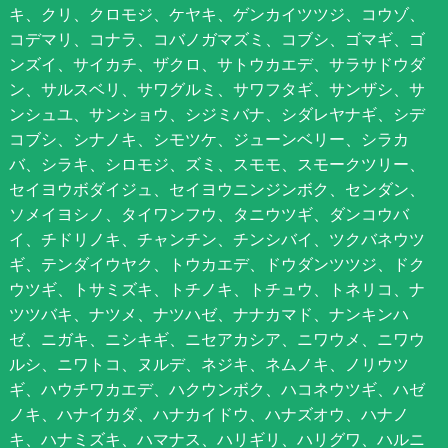
キ、クリ、クロモジ、ケヤキ、ゲンカイツツジ、コウゾ、
コデマリ、コナラ、コバノガマズミ、コブシ、ゴマギ、ゴ
ンズイ、サイカチ、ザクロ、サトウカエデ、サラサドウダ
ン、サルスベリ、サワグルミ、サワフタギ、サンザシ、サ
ンシュユ、サンショウ、シジミバナ、シダレヤナギ、シデ
コブシ、シナノキ、シモツケ、ジューンベリー、シラカ
バ、シラキ、シロモジ、ズミ、スモモ、スモークツリー、
セイヨウボダイジュ、セイヨウニンジンボク、センダン、
ソメイヨシノ、タイワンフウ、タニウツギ、ダンコウバ
イ、チドリノキ、チャンチン、チンシバイ、ツクバネウツ
ギ、テンダイウヤク、トウカエデ、ドウダンツツジ、ドク
ウツギ、トサミズキ、トチノキ、トチュウ、トネリコ、ナ
ツツバキ、ナツメ、ナツハゼ、ナナカマド、ナンキンハ
ゼ、ニガキ、ニシキギ、ニセアカシア、ニワウメ、ニワウ
ルシ、ニワトコ、ヌルデ、ネジキ、ネムノキ、ノリウツ
ギ、ハウチワカエデ、ハクウンボク、ハコネウツギ、ハゼ
ノキ、ハナイカダ、ハナカイドウ、ハナズオウ、ハナノ
キ、ハナミズキ、ハマナス、ハリギリ、ハリグワ、ハルニ