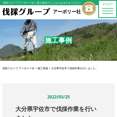
伐採グループアーボリー社
｜庭と植木のことならおまかせください
メニュー
toggle
アーボリー社
naviga
施工事例
伐採グループ アーボリー社
>
施工実績
>
大分県宇佐市で伐採作業を行いました。
2022/03/25
大分県宇佐市で伐採作業を行い