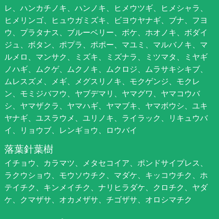
レ、ハンカチノキ、ハンノキ、ヒメウツギ、ヒメシャラ、
ヒメリンゴ、ヒュウガミズキ、ビヨウヤナギ、ブナ、フヨ
ウ、プラタナス、ブルーベリー、ボケ、ホオノキ、ボダイ
ジュ、ボタン、ポプラ、ポポー、マユミ、マルバノキ、マ
ルメロ、マンサク、ミズキ、ミズナラ、ミツマタ、ミヤギ
ノハギ、ムクゲ、ムクノキ、ムクロジ、ムラサキシキブ、
ムレスズメ、メギ、メグスリノキ、モクゲンジ、モクレ
ン、モミジバフウ、ヤブデマリ、ヤマグワ、ヤマコウバ
シ、ヤマザクラ、ヤマハギ、ヤマブキ、ヤマボウシ、ユキ
ヤナギ、ユスラウメ、ユリノキ、ライラック、リキュウバ
イ、リョウブ、レンギョウ、ロウバイ
落葉針葉樹
イチョウ、カラマツ、メタセコイア、ポンドサイプレス、
ラクウショウ、モウソウチク、マダケ、キッコウチク、ホ
テイチク、キンメイチク、ナリヒラダケ、クロチク、ヤダ
ケ、クマザサ、オカメザサ、チゴザサ、オロシマチク