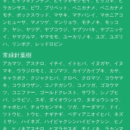
ギ、ヒイラギナンテン、ヒイラギモクセイ、ヒサカキ、ピ
ラカンサス、ビワ、プリペット、ベニカナメ、ベニカナメ
モチ、ボックスウッド、マサキ、マテバシイ、マホニアコ
ンヒューサ、マメツゲ、マンリョウ、モチノキ、モッコ
ク、ヤシ、ヤツデ、ヤブコウジ、ヤブツバキ、ヤブニッケ
イ、ヤマグルマ、ヤマモモ、ユーカリノキ、ユズ、ユズリ
ハ、リンボク、レッドロビン
常緑針葉樹
アカマツ、アスナロ、イチイ、イトヒバ、イヌガヤ、イヌ
マキ、ウラジロモミ、エゾマツ、カイヅカイブキ、カヤ、
キャラボク、クジャクヒバ、クロベ、クロマツ、コウヤマ
キ、コウヨウザン、コノテガシワ、コメツガ、ゴヨウマ
ツ、コニファー、ゴールドクレスト、サワラ、シノブヒ
バ、シラビソ、スギ、ダイオウショウ、タギョウショウ、
チャボヒバ、チョウセンマキ、ツガ、テーダマツ、ドイ、
ツトウヒ、トウヒ、ナギナギ、ペディアニオイヒバ、ネズ
ミサシ、ハイネズ、ハイビャクシンハイビャクシン、ヒノ
キ、ヒノキアスナロ、ヒマラヤスギ、モミノキ、ラカンマ