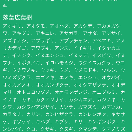
キ
落葉広葉樹
アオギリ、アオダモ、アオハダ、アカシデ、アカメガシ
ワ、アキグミ、アキニレ、アサガラ、アサダ、アジサイ、
アズキナシ、アブラギリ、アブラチャン、アベマキ、アメ
リカデイゴ、アワブキ、アンズ、イイギリ、イタヤカエ
デ、イチジク、イヌエンジュ、イヌシデ、イヌビワ、イヌ
ブナ、イボタノキ、イロハモミジ、ウグイスカグラ、ウコ
ギ、ウチワノキ、ウツギ、ウメ、ウメモドキ、ウルシ、ウ
ワミズザクラ、エゴノキ、エノキ、エンジュ、オウバイ、
オオカメノキ、オオカンザクラ、オオシマザクラ、オオデ
マリ、オトコヨウゾメ、オオモクゲンジ、オニグルミ、カ
イノキ、カキ、ガクアジサイ、カジカエデ、カジノキ、カ
シワ、カシワバアジサイ、カツラ、ガマズミ、カマツカ、
カラタチ、カリン、カンヒザクラ、カンレンボク、キササ
ゲ、キソケイ、キハダ、キブシ、キリ、キンギンボク、キ
ンシバイ、クコ、クサギ、クヌギ、クマシデ、クマノミズ