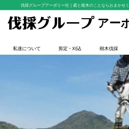
伐採グループアーボリー社
｜庭と植木のことならおまかせ
アー
私達について
剪定・刈込
樹木伐採