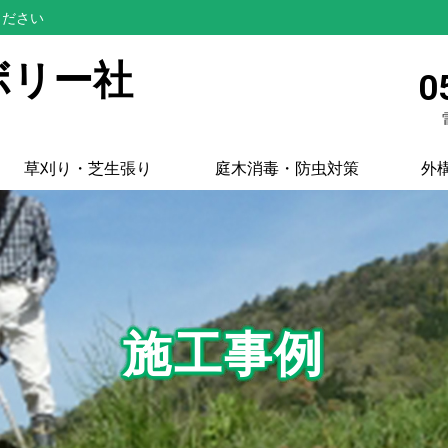
ください
ボリー社
0
草刈り・芝生張り
庭木消毒・防虫対策
外
施工事例