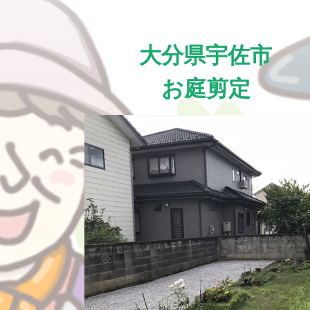
大分県宇佐市
お庭剪定