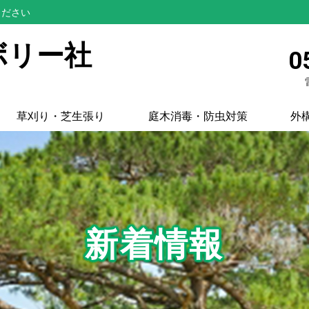
ください
ボリー社
0
草刈り・芝生張り
庭木消毒・防虫対策
外
新着情報