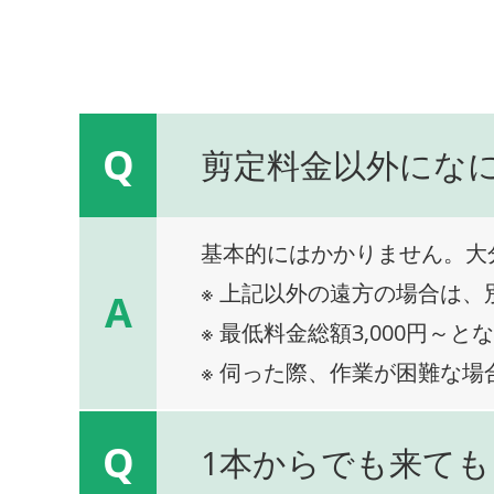
Q
剪定料金以外にな
基本的にはかかりません。大
※ 上記以外の遠方の場合は
A
※ 最低料金総額3,000円～と
※ 伺った際、作業が困難な場
Q
1本からでも来ても