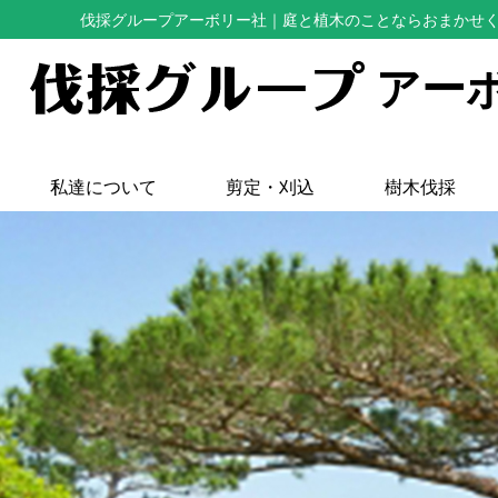
伐採グループアーボリー社
｜庭と植木のことならおまかせ
アー
私達について
剪定・刈込
樹木伐採