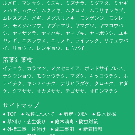
ルメロ、マンサク、ミズキ、ミズナラ、ミツマタ、ミヤギ
ノハギ、ムクゲ、ムクノキ、ムクロジ、ムラサキシキブ、
ムレスズメ、メギ、メグスリノキ、モクゲンジ、モクレ
ン、モミジバフウ、ヤブデマリ、ヤマグワ、ヤマコウバ
シ、ヤマザクラ、ヤマハギ、ヤマブキ、ヤマボウシ、ユキ
ヤナギ、ユスラウメ、ユリノキ、ライラック、リキュウバ
イ、リョウブ、レンギョウ、ロウバイ
落葉針葉樹
イチョウ、カラマツ、メタセコイア、ポンドサイプレス、
ラクウショウ、モウソウチク、マダケ、キッコウチク、ホ
テイチク、キンメイチク、ナリヒラダケ、クロチク、ヤダ
ケ、クマザサ、オカメザサ、チゴザサ、オロシマチク
サイトマップ
TOP
私達について
剪定・刈込
樹木伐採
草刈り・芝生張り
庭木消毒・防虫対策
外構工事・片付け
施工事例
新着情報