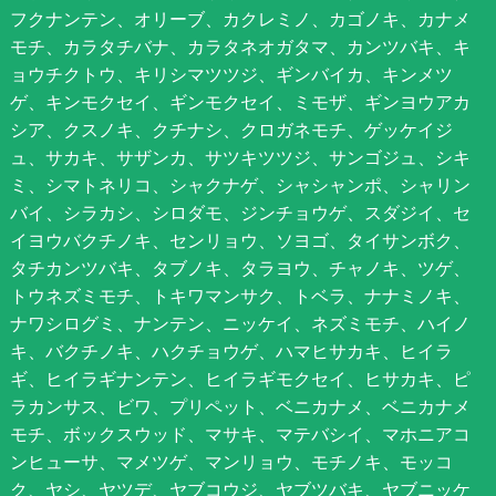
フクナンテン、オリーブ、カクレミノ、カゴノキ、カナメ
モチ、カラタチバナ、カラタネオガタマ、カンツバキ、キ
ョウチクトウ、キリシマツツジ、ギンバイカ、キンメツ
ゲ、キンモクセイ、ギンモクセイ、ミモザ、ギンヨウアカ
シア、クスノキ、クチナシ、クロガネモチ、ゲッケイジ
ュ、サカキ、サザンカ、サツキツツジ、サンゴジュ、シキ
ミ、シマトネリコ、シャクナゲ、シャシャンポ、シャリン
バイ、シラカシ、シロダモ、ジンチョウゲ、スダジイ、セ
イヨウバクチノキ、センリョウ、ソヨゴ、タイサンボク、
タチカンツバキ、タブノキ、タラヨウ、チャノキ、ツゲ、
トウネズミモチ、トキワマンサク、トベラ、ナナミノキ、
ナワシログミ、ナンテン、ニッケイ、ネズミモチ、ハイノ
キ、バクチノキ、ハクチョウゲ、ハマヒサカキ、ヒイラ
ギ、ヒイラギナンテン、ヒイラギモクセイ、ヒサカキ、ピ
ラカンサス、ビワ、プリペット、ベニカナメ、ベニカナメ
モチ、ボックスウッド、マサキ、マテバシイ、マホニアコ
ンヒューサ、マメツゲ、マンリョウ、モチノキ、モッコ
ク、ヤシ、ヤツデ、ヤブコウジ、ヤブツバキ、ヤブニッケ