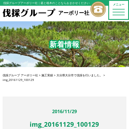
伐採グループアーボリー社
｜庭と植木のことならおまかせください
メニュー
toggle
アーボリー社
naviga
新着情報
伐採グループ アーボリー社
>
施工実績
>
大分県大分市で伐採を行いました。
>
img_20161129_100129
2016/11/29
img_20161129_100129