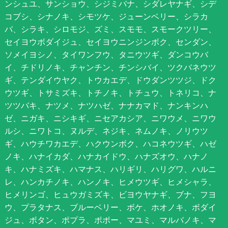
ンシュユ、サンショウ、シジミバナ、シダレヤナギ、シデ
コブシ、シナノキ、シモツケ、ジューンベリー、シラカ
バ、シラキ、シロモジ、ズミ、スモモ、スモークツリー、
セイヨウボダイジュ、セイヨウニンジンボク、センダン、
ソメイヨシノ、タイワンフウ、タニウツギ、ダンコウバ
イ、チドリノキ、チャンチン、チンシバイ、ツクバネウツ
ギ、テンダイウヤク、トウカエデ、ドウダンツツジ、ドク
ウツギ、トサミズキ、トチノキ、トチュウ、トネリコ、ナ
ツツバキ、ナツメ、ナツハゼ、ナナカマド、ナンキンハ
ゼ、ニガキ、ニシキギ、ニセアカシア、ニワウメ、ニワウ
ルシ、ニワトコ、ヌルデ、ネジキ、ネムノキ、ノリウツ
ギ、ハウチワカエデ、ハクウンボク、ハコネウツギ、ハゼ
ノキ、ハナイカダ、ハナカイドウ、ハナズオウ、ハナノ
キ、ハナミズキ、ハマナス、ハリギリ、ハリグワ、ハルニ
レ、ハンカチノキ、ハンノキ、ヒメウツギ、ヒメシャラ、
ヒメリンゴ、ヒュウガミズキ、ビヨウヤナギ、ブナ、フヨ
ウ、プラタナス、ブルーベリー、ボケ、ホオノキ、ボダイ
ジュ、ボタン、ポプラ、ポポー、マユミ、マルバノキ、マ