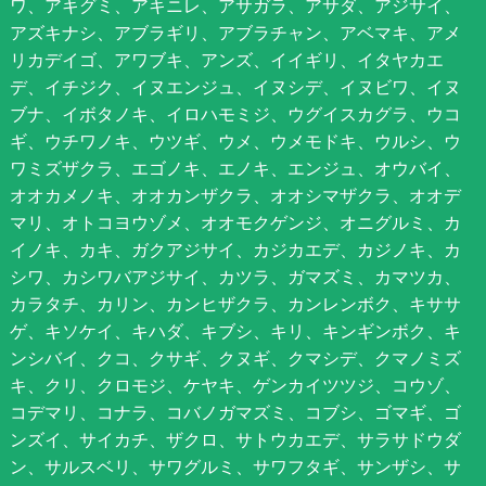
ワ、アキグミ、アキニレ、アサガラ、アサダ、アジサイ、
アズキナシ、アブラギリ、アブラチャン、アベマキ、アメ
リカデイゴ、アワブキ、アンズ、イイギリ、イタヤカエ
デ、イチジク、イヌエンジュ、イヌシデ、イヌビワ、イヌ
ブナ、イボタノキ、イロハモミジ、ウグイスカグラ、ウコ
ギ、ウチワノキ、ウツギ、ウメ、ウメモドキ、ウルシ、ウ
ワミズザクラ、エゴノキ、エノキ、エンジュ、オウバイ、
オオカメノキ、オオカンザクラ、オオシマザクラ、オオデ
マリ、オトコヨウゾメ、オオモクゲンジ、オニグルミ、カ
イノキ、カキ、ガクアジサイ、カジカエデ、カジノキ、カ
シワ、カシワバアジサイ、カツラ、ガマズミ、カマツカ、
カラタチ、カリン、カンヒザクラ、カンレンボク、キササ
ゲ、キソケイ、キハダ、キブシ、キリ、キンギンボク、キ
ンシバイ、クコ、クサギ、クヌギ、クマシデ、クマノミズ
キ、クリ、クロモジ、ケヤキ、ゲンカイツツジ、コウゾ、
コデマリ、コナラ、コバノガマズミ、コブシ、ゴマギ、ゴ
ンズイ、サイカチ、ザクロ、サトウカエデ、サラサドウダ
ン、サルスベリ、サワグルミ、サワフタギ、サンザシ、サ