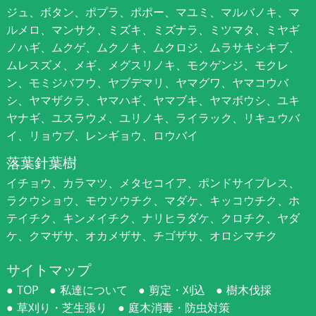
ジュ、ボタン、ポプラ、ポポー、マユミ、マルバノキ、マ
ルメロ、マンサク、ミズキ、ミズナラ、ミツマタ、ミヤギ
ノハギ、ムクゲ、ムクノキ、ムクロジ、ムラサキシキブ、
ムレスズメ、メギ、メグスリノキ、モクゲンジ、モクレ
ン、モミジバフウ、ヤブデマリ、ヤマグワ、ヤマコウバ
シ、ヤマザクラ、ヤマハギ、ヤマブキ、ヤマボウシ、ユキ
ヤナギ、ユスラウメ、ユリノキ、ライラック、リキュウバ
イ、リョウブ、レンギョウ、ロウバイ
落葉針葉樹
イチョウ、カラマツ、メタセコイア、ポンドサイプレス、
ラクウショウ、モウソウチク、マダケ、キッコウチク、ホ
テイチク、キンメイチク、ナリヒラダケ、クロチク、ヤダ
ケ、クマザサ、オカメザサ、チゴザサ、オロシマチク
サイトマップ
TOP
私達について
剪定・刈込
樹木伐採
草刈り・芝生張り
庭木消毒・防虫対策