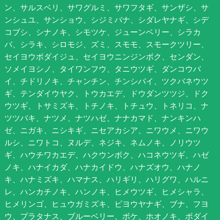
ン、サルスベリ、サワグルミ、サワフタギ、サンザシ、サ
ンシュユ、サンショウ、シジミバナ、シダレヤナギ、シデ
コブシ、シナノキ、シモツケ、ジューンベリー、シラカ
バ、シラキ、シロモジ、ズミ、スモモ、スモークツリー、
セイヨウボダイジュ、セイヨウニンジンボク、センダン、
ソメイヨシノ、タイワンフウ、タニウツギ、ダンコウバ
イ、チドリノキ、チャンチン、チンシバイ、ツクバネウツ
ギ、テンダイウヤク、トウカエデ、ドウダンツツジ、ドク
ウツギ、トサミズキ、トチノキ、トチュウ、トネリコ、ナ
ツツバキ、ナツメ、ナツハゼ、ナナカマド、ナンキンハ
ゼ、ニガキ、ニシキギ、ニセアカシア、ニワウメ、ニワウ
ルシ、ニワトコ、ヌルデ、ネジキ、ネムノキ、ノリウツ
ギ、ハウチワカエデ、ハクウンボク、ハコネウツギ、ハゼ
ノキ、ハナイカダ、ハナカイドウ、ハナズオウ、ハナノ
キ、ハナミズキ、ハマナス、ハリギリ、ハリグワ、ハルニ
レ、ハンカチノキ、ハンノキ、ヒメウツギ、ヒメシャラ、
ヒメリンゴ、ヒュウガミズキ、ビヨウヤナギ、ブナ、フヨ
ウ、プラタナス、ブルーベリー、ボケ、ホオノキ、ボダイ