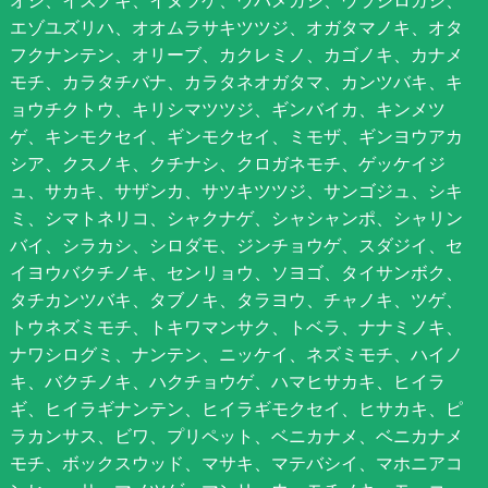
オシ、イスノキ、イヌツゲ、ウバメガシ、ウラジロガシ、
エゾユズリハ、オオムラサキツツジ、オガタマノキ、オタ
フクナンテン、オリーブ、カクレミノ、カゴノキ、カナメ
モチ、カラタチバナ、カラタネオガタマ、カンツバキ、キ
ョウチクトウ、キリシマツツジ、ギンバイカ、キンメツ
ゲ、キンモクセイ、ギンモクセイ、ミモザ、ギンヨウアカ
シア、クスノキ、クチナシ、クロガネモチ、ゲッケイジ
ュ、サカキ、サザンカ、サツキツツジ、サンゴジュ、シキ
ミ、シマトネリコ、シャクナゲ、シャシャンポ、シャリン
バイ、シラカシ、シロダモ、ジンチョウゲ、スダジイ、セ
イヨウバクチノキ、センリョウ、ソヨゴ、タイサンボク、
タチカンツバキ、タブノキ、タラヨウ、チャノキ、ツゲ、
トウネズミモチ、トキワマンサク、トベラ、ナナミノキ、
ナワシログミ、ナンテン、ニッケイ、ネズミモチ、ハイノ
キ、バクチノキ、ハクチョウゲ、ハマヒサカキ、ヒイラ
ギ、ヒイラギナンテン、ヒイラギモクセイ、ヒサカキ、ピ
ラカンサス、ビワ、プリペット、ベニカナメ、ベニカナメ
モチ、ボックスウッド、マサキ、マテバシイ、マホニアコ