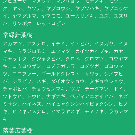
ンヒューサ、マメツゲ、マンリョウ、モチノキ、モッコ
ク、ヤシ、ヤツデ、ヤブコウジ、ヤブツバキ、ヤブニッケ
イ、ヤマグルマ、ヤマモモ、ユーカリノキ、ユズ、ユズリ
ハ、リンボク、レッドロビン
常緑針葉樹
アカマツ、アスナロ、イチイ、イトヒバ、イヌガヤ、イヌ
マキ、ウラジロモミ、エゾマツ、カイヅカイブキ、カヤ、
キャラボク、クジャクヒバ、クロベ、クロマツ、コウヤマ
キ、コウヨウザン、コノテガシワ、コメツガ、ゴヨウマ
ツ、コニファー、ゴールドクレスト、サワラ、シノブヒ
バ、シラビソ、スギ、ダイオウショウ、タギョウショウ、
チャボヒバ、チョウセンマキ、ツガ、テーダマツ、ドイ、
ツトウヒ、トウヒ、ナギナギ、ペディアニオイヒバ、ネズ
ミサシ、ハイネズ、ハイビャクシンハイビャクシン、ヒノ
キ、ヒノキアスナロ、ヒマラヤスギ、モミノキ、ラカンマ
キ
落葉広葉樹