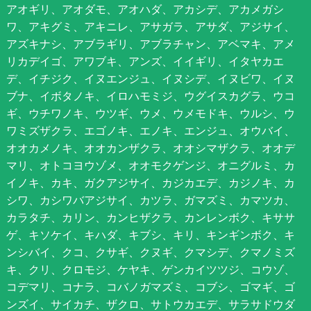
アオギリ、アオダモ、アオハダ、アカシデ、アカメガシ
ワ、アキグミ、アキニレ、アサガラ、アサダ、アジサイ、
アズキナシ、アブラギリ、アブラチャン、アベマキ、アメ
リカデイゴ、アワブキ、アンズ、イイギリ、イタヤカエ
デ、イチジク、イヌエンジュ、イヌシデ、イヌビワ、イヌ
ブナ、イボタノキ、イロハモミジ、ウグイスカグラ、ウコ
ギ、ウチワノキ、ウツギ、ウメ、ウメモドキ、ウルシ、ウ
ワミズザクラ、エゴノキ、エノキ、エンジュ、オウバイ、
オオカメノキ、オオカンザクラ、オオシマザクラ、オオデ
マリ、オトコヨウゾメ、オオモクゲンジ、オニグルミ、カ
イノキ、カキ、ガクアジサイ、カジカエデ、カジノキ、カ
シワ、カシワバアジサイ、カツラ、ガマズミ、カマツカ、
カラタチ、カリン、カンヒザクラ、カンレンボク、キササ
ゲ、キソケイ、キハダ、キブシ、キリ、キンギンボク、キ
ンシバイ、クコ、クサギ、クヌギ、クマシデ、クマノミズ
キ、クリ、クロモジ、ケヤキ、ゲンカイツツジ、コウゾ、
コデマリ、コナラ、コバノガマズミ、コブシ、ゴマギ、ゴ
ンズイ、サイカチ、ザクロ、サトウカエデ、サラサドウダ