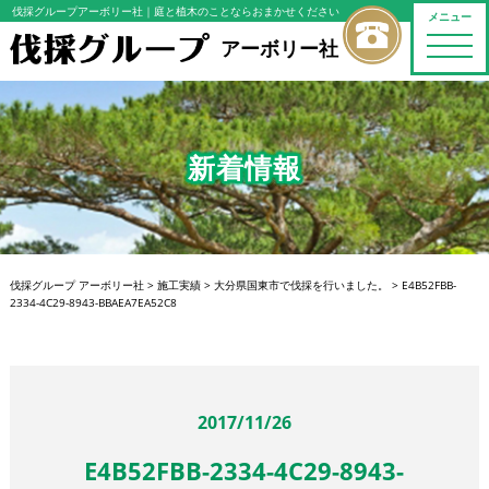
伐採グループアーボリー社
｜庭と植木のことならおまかせください
メニュー
toggle
アーボリー社
naviga
新着情報
伐採グループ アーボリー社
>
施工実績
>
大分県国東市で伐採を行いました。
>
E4B52FBB-
2334-4C29-8943-BBAEA7EA52C8
2017/11/26
E4B52FBB-2334-4C29-8943-