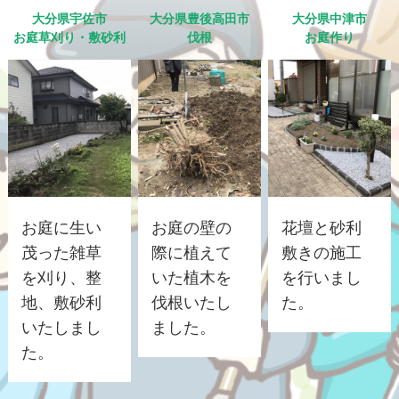
大分県宇佐市
大分県豊後高田市
大分県中津市
お庭草刈り・敷砂利
伐根
お庭作り
お庭に生い
お庭の壁の
花壇と砂利
茂った雑草
際に植えて
敷きの施工
を刈り、整
いた植木を
を行いまし
地、敷砂利
伐根いたし
た。
いたしまし
ました。
た。