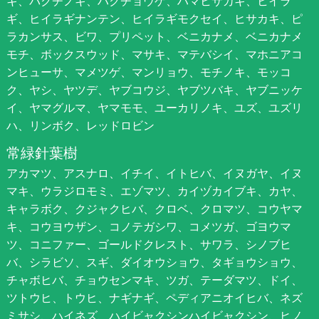
キ、バクチノキ、ハクチョウゲ、ハマヒサカキ、ヒイラ
ギ、ヒイラギナンテン、ヒイラギモクセイ、ヒサカキ、ピ
ラカンサス、ビワ、プリペット、ベニカナメ、ベニカナメ
モチ、ボックスウッド、マサキ、マテバシイ、マホニアコ
ンヒューサ、マメツゲ、マンリョウ、モチノキ、モッコ
ク、ヤシ、ヤツデ、ヤブコウジ、ヤブツバキ、ヤブニッケ
イ、ヤマグルマ、ヤマモモ、ユーカリノキ、ユズ、ユズリ
ハ、リンボク、レッドロビン
常緑針葉樹
アカマツ、アスナロ、イチイ、イトヒバ、イヌガヤ、イヌ
マキ、ウラジロモミ、エゾマツ、カイヅカイブキ、カヤ、
キャラボク、クジャクヒバ、クロベ、クロマツ、コウヤマ
キ、コウヨウザン、コノテガシワ、コメツガ、ゴヨウマ
ツ、コニファー、ゴールドクレスト、サワラ、シノブヒ
バ、シラビソ、スギ、ダイオウショウ、タギョウショウ、
チャボヒバ、チョウセンマキ、ツガ、テーダマツ、ドイ、
ツトウヒ、トウヒ、ナギナギ、ペディアニオイヒバ、ネズ
ミサシ、ハイネズ、ハイビャクシンハイビャクシン、ヒノ