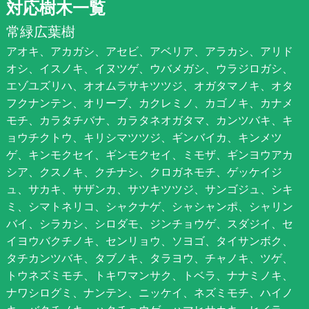
対応樹木一覧
常緑広葉樹
アオキ、アカガシ、アセビ、アベリア、アラカシ、アリド
オシ、イスノキ、イヌツゲ、ウバメガシ、ウラジロガシ、
エゾユズリハ、オオムラサキツツジ、オガタマノキ、オタ
フクナンテン、オリーブ、カクレミノ、カゴノキ、カナメ
モチ、カラタチバナ、カラタネオガタマ、カンツバキ、キ
ョウチクトウ、キリシマツツジ、ギンバイカ、キンメツ
ゲ、キンモクセイ、ギンモクセイ、ミモザ、ギンヨウアカ
シア、クスノキ、クチナシ、クロガネモチ、ゲッケイジ
ュ、サカキ、サザンカ、サツキツツジ、サンゴジュ、シキ
ミ、シマトネリコ、シャクナゲ、シャシャンポ、シャリン
バイ、シラカシ、シロダモ、ジンチョウゲ、スダジイ、セ
イヨウバクチノキ、センリョウ、ソヨゴ、タイサンボク、
タチカンツバキ、タブノキ、タラヨウ、チャノキ、ツゲ、
トウネズミモチ、トキワマンサク、トベラ、ナナミノキ、
ナワシログミ、ナンテン、ニッケイ、ネズミモチ、ハイノ