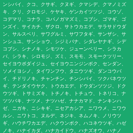
ンシバイ、クコ、クサギ、クヌギ、クマシデ、クマノミズ
キ、クリ、クロモジ、ケヤキ、ゲンカイツツジ、コウゾ、
コデマリ、コナラ、コバノガマズミ、コブシ、ゴマギ、ゴ
ンズイ、サイカチ、ザクロ、サトウカエデ、サラサドウダ
ン、サルスベリ、サワグルミ、サワフタギ、サンザシ、サ
ンシュユ、サンショウ、シジミバナ、シダレヤナギ、シデ
コブシ、シナノキ、シモツケ、ジューンベリー、シラカ
バ、シラキ、シロモジ、ズミ、スモモ、スモークツリー、
セイヨウボダイジュ、セイヨウニンジンボク、センダン、
ソメイヨシノ、タイワンフウ、タニウツギ、ダンコウバ
イ、チドリノキ、チャンチン、チンシバイ、ツクバネウツ
ギ、テンダイウヤク、トウカエデ、ドウダンツツジ、ドク
ウツギ、トサミズキ、トチノキ、トチュウ、トネリコ、ナ
ツツバキ、ナツメ、ナツハゼ、ナナカマド、ナンキンハ
ゼ、ニガキ、ニシキギ、ニセアカシア、ニワウメ、ニワウ
ルシ、ニワトコ、ヌルデ、ネジキ、ネムノキ、ノリウツ
ギ、ハウチワカエデ、ハクウンボク、ハコネウツギ、ハゼ
ノキ、ハナイカダ、ハナカイドウ、ハナズオウ、ハナノ