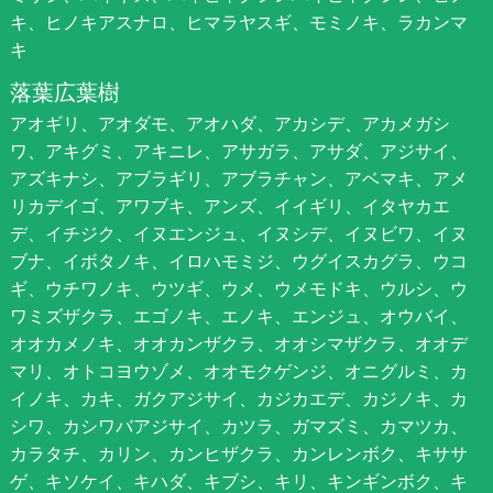
キ、ヒノキアスナロ、ヒマラヤスギ、モミノキ、ラカンマ
キ
落葉広葉樹
アオギリ、アオダモ、アオハダ、アカシデ、アカメガシ
ワ、アキグミ、アキニレ、アサガラ、アサダ、アジサイ、
アズキナシ、アブラギリ、アブラチャン、アベマキ、アメ
リカデイゴ、アワブキ、アンズ、イイギリ、イタヤカエ
デ、イチジク、イヌエンジュ、イヌシデ、イヌビワ、イヌ
ブナ、イボタノキ、イロハモミジ、ウグイスカグラ、ウコ
ギ、ウチワノキ、ウツギ、ウメ、ウメモドキ、ウルシ、ウ
ワミズザクラ、エゴノキ、エノキ、エンジュ、オウバイ、
オオカメノキ、オオカンザクラ、オオシマザクラ、オオデ
マリ、オトコヨウゾメ、オオモクゲンジ、オニグルミ、カ
イノキ、カキ、ガクアジサイ、カジカエデ、カジノキ、カ
シワ、カシワバアジサイ、カツラ、ガマズミ、カマツカ、
カラタチ、カリン、カンヒザクラ、カンレンボク、キササ
ゲ、キソケイ、キハダ、キブシ、キリ、キンギンボク、キ