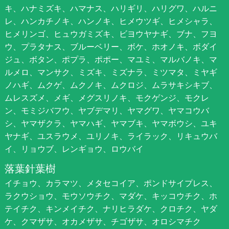
キ、ハナミズキ、ハマナス、ハリギリ、ハリグワ、ハルニ
レ、ハンカチノキ、ハンノキ、ヒメウツギ、ヒメシャラ、
ヒメリンゴ、ヒュウガミズキ、ビヨウヤナギ、ブナ、フヨ
ウ、プラタナス、ブルーベリー、ボケ、ホオノキ、ボダイ
ジュ、ボタン、ポプラ、ポポー、マユミ、マルバノキ、マ
ルメロ、マンサク、ミズキ、ミズナラ、ミツマタ、ミヤギ
ノハギ、ムクゲ、ムクノキ、ムクロジ、ムラサキシキブ、
ムレスズメ、メギ、メグスリノキ、モクゲンジ、モクレ
ン、モミジバフウ、ヤブデマリ、ヤマグワ、ヤマコウバ
シ、ヤマザクラ、ヤマハギ、ヤマブキ、ヤマボウシ、ユキ
ヤナギ、ユスラウメ、ユリノキ、ライラック、リキュウバ
イ、リョウブ、レンギョウ、ロウバイ
落葉針葉樹
イチョウ、カラマツ、メタセコイア、ポンドサイプレス、
ラクウショウ、モウソウチク、マダケ、キッコウチク、ホ
テイチク、キンメイチク、ナリヒラダケ、クロチク、ヤダ
ケ、クマザサ、オカメザサ、チゴザサ、オロシマチク