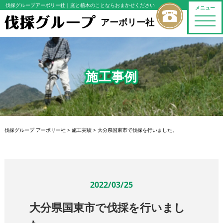
伐採グループアーボリー社
｜庭と植木のことならおまかせください
メニュー
toggle
アーボリー社
naviga
施工事例
伐採グループ アーボリー社
>
施工実績
>
大分県国東市で伐採を行いました。
2022/03/25
大分県国東市で伐採を行いまし