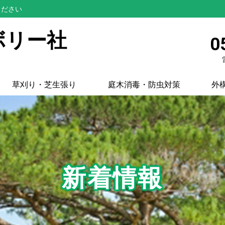
ください
ボリー社
0
草刈り・芝生張り
庭木消毒・防虫対策
外
新着情報