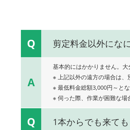
Q
剪定料金以外にな
基本的にはかかりません。大
※ 上記以外の遠方の場合は
A
※ 最低料金総額3,000円～と
※ 伺った際、作業が困難な場
Q
1本からでも来ても