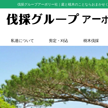
伐採グループアーボリー社
｜庭と植木のことならおまかせ
アー
私達について
剪定・刈込
樹木伐採