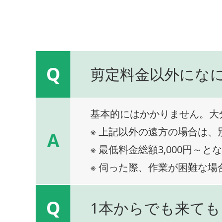
Q
剪定料金以外にな
基本的にはかかりません。大
※ 上記以外の遠方の場合は
A
※ 最低料金総額3,000円～と
※ 伺った際、作業が困難な場
Q
1本からでも来ても