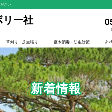
ください
ボリー社
0
草刈り・芝生張り
庭木消毒・防虫対策
外
新着情報