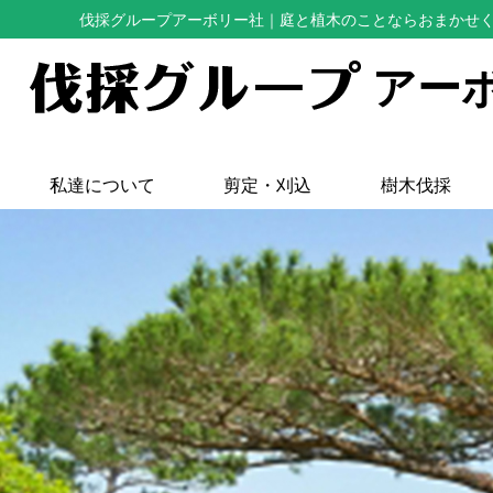
伐採グループアーボリー社
｜庭と植木のことならおまかせ
アー
私達について
剪定・刈込
樹木伐採